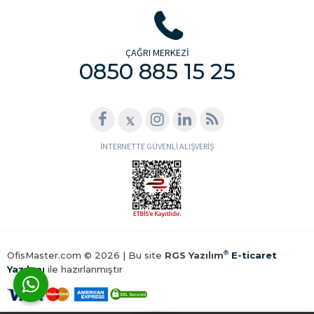
ÇAĞRI MERKEZİ
0850 885 15 25
𝕏
İNTERNETTE GÜVENLİ ALIŞVERİŞ
®
OfisMaster.com © 2026 | Bu site
RGS Yazılım
E-ticaret
Yazılımı
ile hazırlanmıştır
WhatsApp ile Hemen Ulaş!