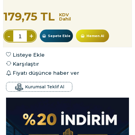
179,75 TL
KDV
Dahil
-
+
Sepete Ekle
Hemen Al
Listeye Ekle
Karşılaştır
Fiyatı düşünce haber ver
Kurumsal Teklif Al