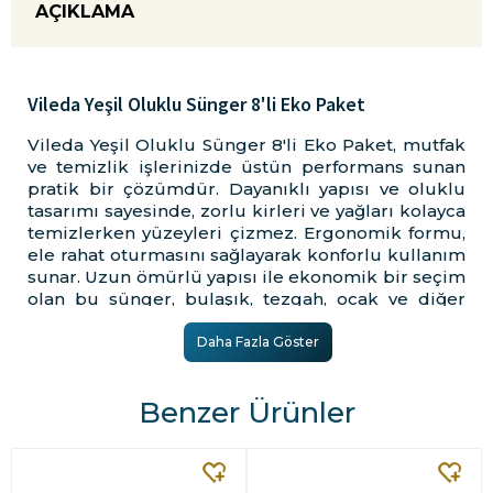
AÇIKLAMA
Vileda Yeşil Oluklu Sünger 8'li Eko Paket
Vileda Yeşil Oluklu Sünger 8'li Eko Paket, mutfak
ve temizlik işlerinizde üstün performans sunan
pratik bir çözümdür. Dayanıklı yapısı ve oluklu
tasarımı sayesinde, zorlu kirleri ve yağları kolayca
temizlerken yüzeyleri çizmez. Ergonomik formu,
ele rahat oturmasını sağlayarak konforlu kullanım
sunar. Uzun ömürlü yapısı ile ekonomik bir seçim
olan bu sünger, bulaşık, tezgah, ocak ve diğer
yüzeylerde etkili temizlik sağlar. Vileda Yeşil
Oluklu Sünger'in farklı sertliklerdeki keçe ve
Daha Fazla Göster
sünger bölümleri sayesinde hem hassas hem
günlük tüm bulaşıklarınızda hijyen sağlarsınız.
Benzer Ürünler
Tırnak koruyucu oluklu yapısı kirleri de
ellerinizden uzak tutmaya yarar.
Vileda Yeşil Oluklu Sünger 8'li Eko Paket Kaliteli