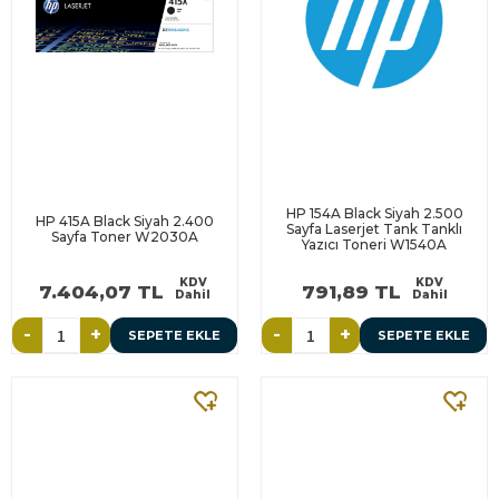
HP 154A Black Siyah 2.500
HP 415A Black Siyah 2.400
Sayfa Laserjet Tank Tanklı
Sayfa Toner W2030A
Yazıcı Toneri W1540A
KDV
KDV
7.404,07 TL
791,89 TL
Dahil
Dahil
-
+
-
+
SEPETE EKLE
SEPETE EKLE