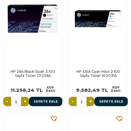
HP 26A Black Siyah 3.100
HP 415A Cyan Mavi 2.100
Sayfa Toner CF226A
Sayfa Toner W2031A
KDV
KDV
11.258,24 TL
9.582,49 TL
Dahil
Dahil
-
+
-
+
SEPETE EKLE
SEPETE EKLE