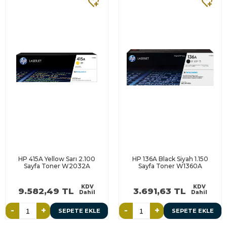
HP 415A Yellow Sarı 2.100
HP 136A Black Siyah 1.150
Sayfa Toner W2032A
Sayfa Toner W1360A
KDV
KDV
9.582,49 TL
3.691,63 TL
Dahil
Dahil
-
+
-
+
SEPETE EKLE
SEPETE EKLE