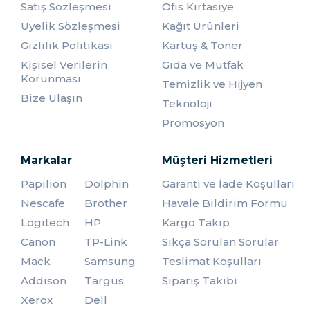
fotoğraf baskıları için özel olarak tasarlanmıştır. Bu
Satış Sözleşmesi
Ofis Kırtasiye
tonerler, yüksek çözünürlük ve netlik sunarak,
Üyelik Sözleşmesi
Kağıt Ürünleri
profesyonel görünümlü baskılar almanızı sağlar.
Piksellerin renk cümbüşü ile buluşması için özel
Gizlilik Politikası
Kartuş & Toner
tasarlanmış ürünler arasında yer almaktadır. Fotoğraf
Kişisel Verilerin
Gıda ve Mutfak
tonerlerini renkli tonerden ayıran tek özellik arasında ki
Korunması
Temizlik ve Hijyen
fiyat farkı değildir. Keza renkli tonerler belirli renk
Bize Ulaşın
karışımlarını kendi içiresinde bulunan 3 rengin karışımından
Teknoloji
elde etmektedir. Bunun yanı sıra Fotoğraf tonerlerinde
Promosyon
bu skala daha çeşitli olmaktadır.
Orijinal HP tonerler, en yüksek kalite standartlarına
sahiptir ve yazıcınızın garantisini korurlar. Ancak, uyumlu
Markalar
Müşteri Hizmetleri
tonerler daha uygun fiyatlıdır ve kaliteleri de
değişebilmektedir. Ofis Master olarak, müşterilerimize
Papilion
Dolphin
Garanti ve İade Koşulları
hem orijinal HP tonerler hem de uyumlu ya da muadil
Nescafe
Brother
Havale Bildirim Formu
tonerler arasında seçim yapma imkanı sunuyoruz.
Logitech
HP
Kargo Takip
Müşterilerimiz, ihtiyaçlarına ve bütçelerine en uygun toner
seçeneğini tercih edebilirler.
Canon
TP-Link
Sıkça Sorulan Sorular
HP Toner Seçerken Nelere Dikkat
Mack
Samsung
Teslimat Koşulları
Etmelisiniz?
Addison
Targus
Sipariş Takibi
Xerox
Dell
HP toner seçerken dikkat etmeniz gereken birkaç