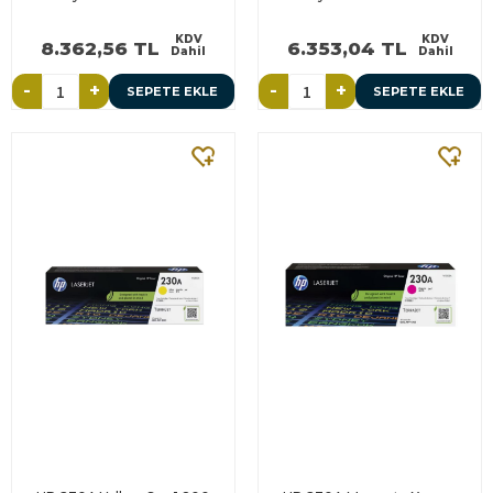
KDV
KDV
8.362,56 TL
6.353,04 TL
Dahil
Dahil
-
+
-
+
SEPETE EKLE
SEPETE EKLE