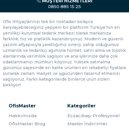
MÜŞTERI HIZMETLERI
0850 885 15 25
Ofis Master olarak, müşterilerimize farklı
HP toner
çeşitleri
arasında seçim yapma imkanı sunuyoruz. Bu
Ofis ihtiyaçlarınızı tek bir noktadan kolayca
çeşitler şunlardır:
karşılayabileceğiniz yepyeni bir platform! Türkiye’nin en
Siyah Tonerler: Siyah tonerler, metin baskıları ve belgeler
yenilikçi kurumsal tedarik merkezi olarak markanıza
için idealdir. Siyah tonerler, genellikle siyah-beyaz
farklılık, hız ve pratiklik kazandırıyoruz. Modern ve güvenli
yazıcılarda kullanılır ve daha uzun ömürlüdürler. Çalışma
yazılım altyapısıyla yarattığımız sinerji, sahip olduğumuz
alanlarında ekonomik olması adına tek renk tonerler
uzmanlık ve tedarikçi ağımızla hizmet, satın alma ve lojistik
sıklıkla tercih edilmektedir.
alanlarında verimlilik sağlıyor ve ana işlerinize daha çok
Renkli Tonerler: Renkli tonerler, fotoğraf ve grafik
odaklanmanızı mümkün kılıyoruz. Yüksek satınalma
baskılarında kullanılmaktadır. Renkli tonerler, belirli bir
gücümüz sayesinde en kalite ürünleri en rekabetçi fiyatlara
renk gamı ve parlaklık sunarlar ve yazıcınızın baskı
sunarak zaman, maliyet ve işgücünden tasarruf etmenizi
kalitesini artırırlar. Fiyat olarak tek renk tonerlere kıyasla
sağlıyoruz. Farklı kategorilerde binlerce ürün sizleri
daha pahalı bir üründür. Ancak Renkli tonerler çalışanların
bekliyor!
işlerini kolaylaştırmayı hedeflemektedir. Şöyle ki Tek renk
yazıcılarda hali ile yazı tipi siyah ve beyaz şekilde
olmaktadır. Yani içeriğin anlaşılması için dikkatli kullanmak
OfisMaster
Kategoriler
gerekmektedir. İşte bu gibi olumsuzlukların önüne
geçebilmek için Renkli toner kullanımı önem arz
Hakkımızda
Eczacıbaşı Profesyonel
etmektedir.
OfisMaster Blog
Master İndirimler
Fotoğraf Tonerleri: Fotoğraf tonerleri, yüksek kaliteli