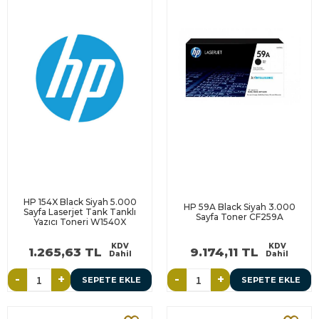
HP 154X Black Siyah 5.000
HP 59A Black Siyah 3.000
Sayfa Laserjet Tank Tanklı
Sayfa Toner CF259A
Yazıcı Toneri W1540X
KDV
KDV
1.265,63 TL
9.174,11 TL
Dahil
Dahil
-
+
-
+
SEPETE EKLE
SEPETE EKLE