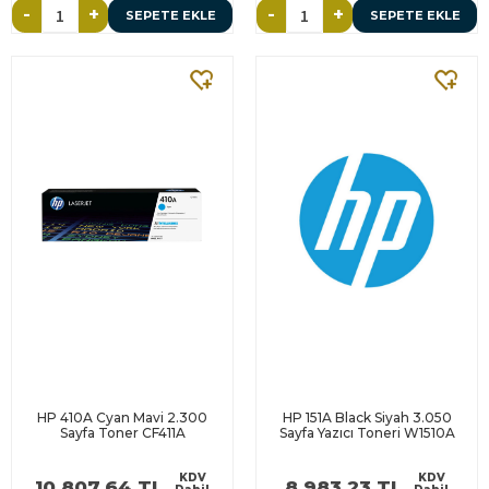
-
+
-
+
SEPETE EKLE
SEPETE EKLE
HP 410A Cyan Mavi 2.300
HP 151A Black Siyah 3.050
Sayfa Toner CF411A
Sayfa Yazıcı Toneri W1510A
KDV
KDV
10.807,64 TL
8.983,23 TL