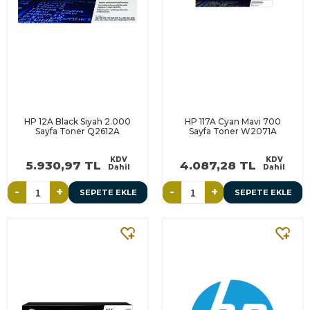
HP 12A Black Siyah 2.000
HP 117A Cyan Mavi 700
Sayfa Toner Q2612A
Sayfa Toner W2071A
KDV
KDV
5.930,97 TL
4.087,28 TL
Dahil
Dahil
-
+
-
+
SEPETE EKLE
SEPETE EKLE