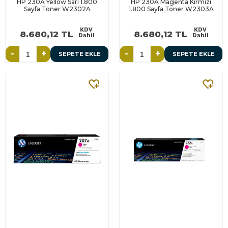
HP 230A Yellow Sarı 1.800
HP 230A Magenta Kırmızı
Sayfa Toner W2302A
1.800 Sayfa Toner W2303A
KDV
KDV
8.680,12 TL
8.680,12 TL
Dahil
Dahil
-
+
-
+
SEPETE EKLE
SEPETE EKLE