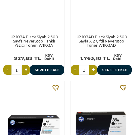
HP 103A Black Siyah 2.500
HP 103AD Black Siyah 2.500
Sayfa NeverStop Tanklı
Sayfa X 2 Çiftli Neverstop
Yazıcı Toneri W1103A
Toner W1103AD
KDV
KDV
927,82 TL
1.763,10 TL
Dahil
Dahil
-
+
-
+
SEPETE EKLE
SEPETE EKLE