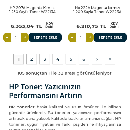
HP 207A Magenta Kırmızı
Hp 222A Magenta Kırmızı
1.250 Sayfa Toner W2213A
1.200 Sayfa Toner W2223A
KDV
KDV
6.353,04 TL
6.210,75 TL
Dahil
Dahil
-
+
-
+
SEPETE EKLE
SEPETE EKLE
1
2
3
4
5
6
185 sonuçtan 1 ile 32 arası görüntüleniyor.
HP Toner: Yazıcınızın
Performansını Artırın
HP tonerler
baskı kalitesi ve uzun ömürleri ile bilinen
güvenilir ürünlerdir. Bu tonerler, yazıcınızın performansını
artırarak daha yüksek kalitede baskılar almanızı sağlar. HP
tonerler, uygun fiyatları ve farklı çeşitleri ile ihtiyaçlarınıza