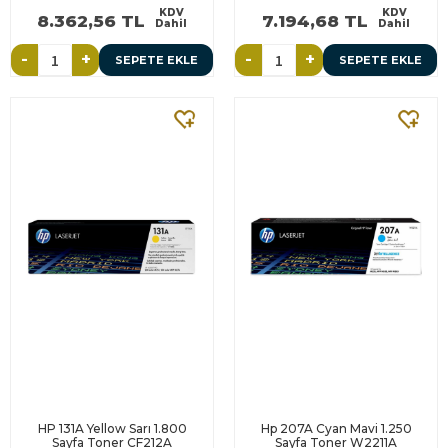
KDV
KDV
8.362,56 TL
7.194,68 TL
Dahil
Dahil
-
+
-
+
SEPETE EKLE
SEPETE EKLE
HP 131A Yellow Sarı 1.800
Hp 207A Cyan Mavi 1.250
Sayfa Toner CF212A
Sayfa Toner W2211A