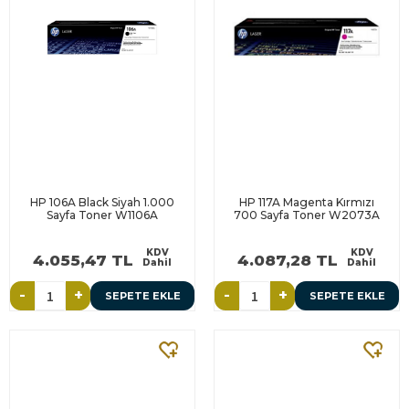
HP 106A Black Siyah 1.000
HP 117A Magenta Kırmızı
Sayfa Toner W1106A
700 Sayfa Toner W2073A
KDV
KDV
4.055,47 TL
4.087,28 TL
Dahil
Dahil
-
+
-
+
SEPETE EKLE
SEPETE EKLE