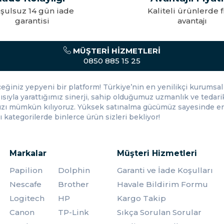
nlukla yuvarlak ve oval formlarda üretilmektedir. Ancak bu modelleri
iteli ürünlerde fiyat
Zaman, maliyet ve 
avantajı
gücünden tasarr
lanları
MÜŞTERI HIZMETLERI
ları oldukça geniştir. Mutfaklar ve sofralarda en sık kullanılan ürünlerin
0850 885 15 25
 ve restoran gibi pek çok mekân vardır. Her biri farklı tasarımıyla beğen
eceğiniz yepyeni bir platform! Türkiye’nin en yenilikçi kurumsal 
le bardağın hacmine göre içecek miktarı kolaylıkla ayarlanabilmektedir.
ısıyla yarattığımız sinerji, sahip olduğumuz uzmanlık ve tedarik
nızı mümkün kılıyoruz. Yüksek satınalma gücümüz sayesinde en 
farklı ısılardaki içecekler rahatlıkla tüketilebilmektedir. Son derece
 kategorilerde binlerce ürün sizleri bekliyor!
i çeşitli içecekler servis edilmektedir. Ergonomik tasarımı ve dayanık
Markalar
Müşteri Hizmetleri
anımda dahi maksimum hijyen koşulları sağlar. Kullanışlı cam bardak çe
Papilion
Dolphin
Garanti ve İade Koşulları
Nescafe
Brother
Havale Bildirim Formu
daklar
Logitech
HP
Kargo Takip
ar, oldukça geniş bir ürün yelpazesine sahiptir. Dolayısıyla tasarımlarıyl
Canon
TP-Link
Sıkça Sorulan Sorular