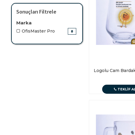
Sonuçları Filtrele
Marka
OfisMaster Pro
8
Logolu Cam Barda
TEKLIF A