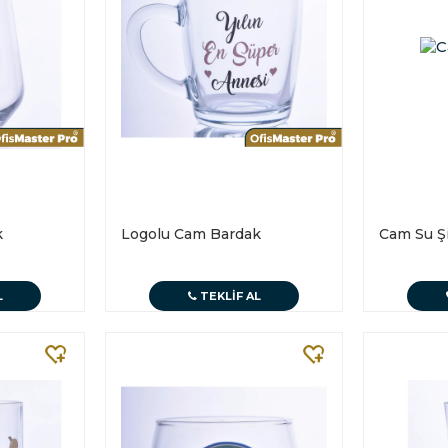
k
Logolu Cam Bardak
Cam Su Şi
L
TEKLIF AL