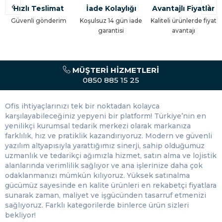
Hızlı Teslimat
OfisMaster Panda Mantar Panoların yetkili bayisidir.
İade Kolaylığı
Avantajlı Fiyatlar
Güvenli gönderim
Koşulsuz 14 gün iade
Kaliteli ürünlerde fiyat
İnter Mantar Panolar:
İnter markası, kaliteli malzemeleri
garantisi
avantajı
ve geniş ürün yelpazesi ile ön plana çıkıyor. Farklı boyut
seçenekleri ile her türlü mekana uyum sağlayacak bir
mantar pano bulabilirsiniz. Uygun fiyatlarla temin
edebileceğiniz İnter mantar panolar, uzun ömürlü
MÜŞTERI HIZMETLERI
kullanımıyla da ekonomik bir çözümdür. OfisMaster İnter
0850 885 15 25
Mantar Panoların yetkili bayisidir.
Akyazı Mantar Panolar:
Akyazı markası, üstün kalite ve
Ofis ihtiyaçlarınızı tek bir noktadan kolayca
uygun fiyatı bir araya getirerek, sizlere en iyi mantar pano
karşılayabileceğiniz yepyeni bir platform! Türkiye’nin en
seçeneklerini sunar. Çeşitli ebat ve çerçeve
yenilikçi kurumsal tedarik merkezi olarak markanıza
seçenekleriyle, ihtiyaçlarınıza en uygun ürünü seçebilir,
farklılık, hız ve pratiklik kazandırıyoruz. Modern ve güvenli
kaliteli tedarik süreçleriyle ürünlerinize hızla
yazılım altyapısıyla yarattığımız sinerji, sahip olduğumuz
kavuşabilirsiniz. OfisMaster Akyazı Mantar Panoların yetkili
uzmanlık ve tedarikçi ağımızla hizmet, satın alma ve lojistik
bayisidir.
alanlarında verimlilik sağlıyor ve ana işlerinize daha çok
odaklanmanızı mümkün kılıyoruz. Yüksek satınalma
Mantar Pano Nedir?
gücümüz sayesinde en kalite ürünleri en rekabetçi fiyatlara
sunarak zaman, maliyet ve işgücünden tasarruf etmenizi
Mantar pano, duvara asılarak notlar, fotoğraflar, belgeler
sağlıyoruz. Farklı kategorilerde binlerce ürün sizleri
ve diğer hafif objelerin iğnelerle tutturulabileceği bir pano
bekliyor!
türüdür. Genellikle doğal mantar malzemesinden üretilir