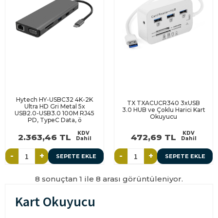
Hytech HY-USBC32 4K-2K
TX TXACUCR340 3xUSB
Ultra HD Gri Metal 5x
3.0 HUB ve Çoklu Harici Kart
USB2.0-USB3.0 100M RJ45
Okuyucu
PD, TypeC Data, ö
KDV
KDV
2.363,46 TL
472,69 TL
Dahil
Dahil
-
+
-
+
SEPETE EKLE
SEPETE EKLE
8 sonuçtan 1 ile 8 arası görüntüleniyor.
Kart Okuyucu