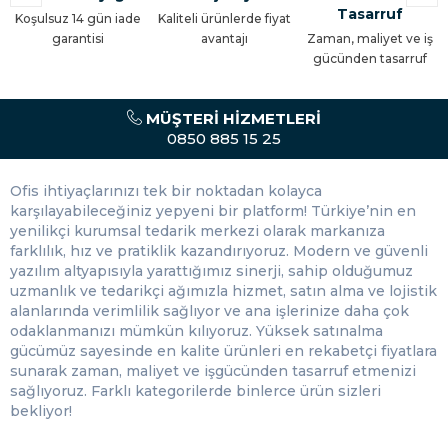
okuyucuların firmaların bünyesinde yer alması kaçılmaz bir
Tasarruf
Koşulsuz 14 gün iade
Kaliteli ürünlerde fiyat
durumdur.
garantisi
avantajı
Zaman, maliyet ve iş
gücünden tasarruf
Tüm özel ve kamu kuruluşlarının girişlerinde okuyucularla
karşılaşırsınız.
Farklı işletmeleri bir araya getiren iş hanlarında da
MÜŞTERI HIZMETLERI
karışıklığı önlemek için yer alır.
0850 885 15 25
Çalışanların en yoğun olduğu fabrikaların da giriş ve
çıkışlarını rapor eder.
Herkesin girmesinin mümkün olmadığı özel bölümlere
Ofis ihtiyaçlarınızı tek bir noktadan kolayca
giriş yapabileceklerin ulaşılmasında yardımcı olur.
karşılayabileceğiniz yepyeni bir platform! Türkiye’nin en
Otellerde herkesin kendine ait bir alanı olduğu için her
yenilikçi kurumsal tedarik merkezi olarak markanıza
alan için ayrı okuyucu vardır.
farklılık, hız ve pratiklik kazandırıyoruz. Modern ve güvenli
Devlet gizliliğinin en yoğun olduğu askeri alanlarda da
yazılım altyapısıyla yarattığımız sinerji, sahip olduğumuz
yine güvenliği okuyucular oluşturmaktadır.
uzmanlık ve tedarikçi ağımızla hizmet, satın alma ve lojistik
Plazalar birden farklı firmaya ev sahipliği yapar ve farklı
alanlarında verimlilik sağlıyor ve ana işlerinize daha çok
ofisleri de içerisinde barındırır. Bu nedenle bu alanlarda
odaklanmanızı mümkün kılıyoruz. Yüksek satınalma
karışıklık olmaması adına okuyucuları tercih ederler.
gücümüz sayesinde en kalite ürünleri en rekabetçi fiyatlara
Semtlerde yer alan farklı sitelere de site dışından ya da
sunarak zaman, maliyet ve işgücünden tasarruf etmenizi
site sakinlerinin bilgisi dışında bir birinin girmemesi için
sağlıyoruz. Farklı kategorilerde binlerce ürün sizleri
güvenliği sağlayan okuyuculardır.
bekliyor!
Her ne kadar asansörler herkesin kullanımına açık gibi
görünse de şahsi ya da tek bir alana da hizmet verirler.