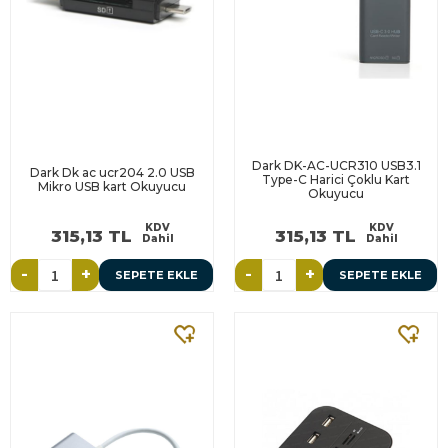
Dark DK-AC-UCR310 USB3.1
Dark Dk ac ucr204 2.0 USB
Type-C Harici Çoklu Kart
Mikro USB kart Okuyucu
Okuyucu
KDV
KDV
315,13 TL
315,13 TL
Dahil
Dahil
-
+
-
+
SEPETE EKLE
SEPETE EKLE