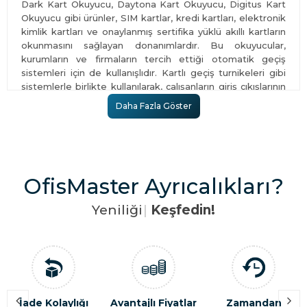
Dark Kart Okuyucu, Daytona Kart Okuyucu, Digitus Kart
Okuyucu gibi ürünler, SIM kartlar, kredi kartları, elektronik
kimlik kartları ve onaylanmış sertifika yüklü akıllı kartların
okunmasını sağlayan donanımlardır. Bu okuyucular,
kurumların ve firmaların tercih ettiği otomatik geçiş
sistemleri için de kullanışlıdır. Kartlı geçiş turnikeleri gibi
sistemlerle birlikte kullanılarak, çalışanların giriş çıkışlarının
takibini sağlayabilirler. Ayrıca fazla mesailer gibi çalışma
Daha Fazla Göster
aralığı kontrolünü de sağlarlar. Kart okuyucular, kartlardan
aldıkları bilgileri kayıt eder, rapor tutar, depolar ve
muhafaza eder. Ancak, bu okuyucuların satın alındıktan
sonra doğrudan çalışmayacağı, e-imza olarak ifade edilen
elektronik sertifika içermediği unutulmamalıdır. Bu
OfisMaster Ayrıcalıkları?
nedenle, okuyucunun satın alınmasının ardından
elektronik sertifika için ayrıca başvuru yapılması gereklidir.
Y
e
n
i
l
i
ğ
i
|
Keşfedin!
Kart Okuyucu Kullanım Alanları
Özel sektörlerden resmi kurumlara kadar geniş kullanım
alanı olan
kart okuyucu
, kullanım alanı olarak da hemen
hemen her yere ulaşır. Çalışan sayısındaki artışlar iş
hayatının takibini zorlaştırsa da okuyucuların kullanımı bu
takibi sistematik bir düzene dahil eder. Böylelikle
İade Kolaylığı
Avantajlı Fiyatlar
Zamandan