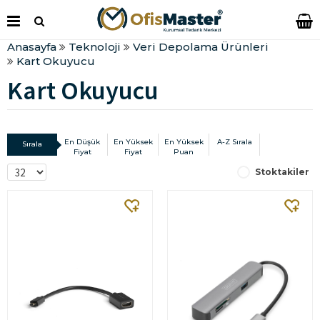
Anasayfa
Teknoloji
Veri Depolama Ürünleri
Kart Okuyucu
Kart Okuyucu
En Düşük
En Yüksek
En Yüksek
A-Z Sırala
Sırala
Fiyat
Fiyat
Puan
Stoktakiler