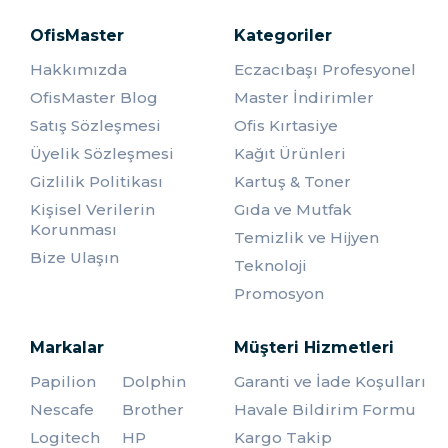
Bu nedenle özelleşmiş asansör kullanımı için de
OfisMaster
Kategoriler
okuyucuları bulundururlar.
Son olarak özel ya da remi fark etmeksizin eğitim
Hakkımızda
Eczacıbaşı Profesyonel
kurumlarında girişlerinde okuyucular yer alır. Özellikle her
OfisMaster Blog
Master İndirimler
üniversitenin girişlerinden, yemekhanelerine ve
kütüphanelerine kadar pek çok alanında mutlaka
kart
Satış Sözleşmesi
Ofis Kırtasiye
okuyucu
vardır.
Üyelik Sözleşmesi
Kağıt Ürünleri
Kart Okuyucularının Çalışması
Nasıl Olur?
Gizlilik Politikası
Kartuş & Toner
Kişisel Verilerin
Gıda ve Mutfak
Veri depolama ürünlerinin satışının yapıldığı her
Korunması
Temizlik ve Hijyen
platformdan
kart okuyucu
larını rahatlıkla satın alırsınız.
Bize Ulaşın
Ancak sadece satın almanız çalıştırmanız için yeterli
Teknoloji
olmayacaktır. Giriş yazısında da ifade edildiği gibi
Promosyon
okuyucuların çalışması için onaylanmış sertifikalara ihtiyaç
vardır. Online işlemlerle yapacağınız başvuru sonrasında
rahatlıkla ulaşacağınız bu sertifikayı okuyucunun yazılımına
Markalar
Müşteri Hizmetleri
yüklersiniz. Kullanıma hazır olan okuyucunuzun ise belli
Papilion
Dolphin
Garanti ve İade Koşulları
başlı çalışma prensipleri vardır.
Nescafe
Brother
Havale Bildirim Formu
Okuyucunun yüzeyine yansıtarak algılamasını sağlayan
Logitech
HP
Kargo Takip
plastik kartlar okuyucunun çalışmasında kesinlikle