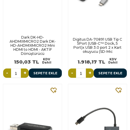
Dark DK-HD-
Digitus DA-70891 USB Tip C
AHDMIXMICRO2 Dark DK-
5Port (USB-C™ Dock, 5
HD-AHDMIXMICRO2 Mini
Port)x USB 3.0 port 2 x Kart
HDMI to HDMI - AKTİF
okuyucu (SD-Mic
Dönüştürücü
KDV
KDV
150,03 TL
1.918,17 TL
Dahil
Dahil
-
+
-
+
SEPETE EKLE
SEPETE EKLE