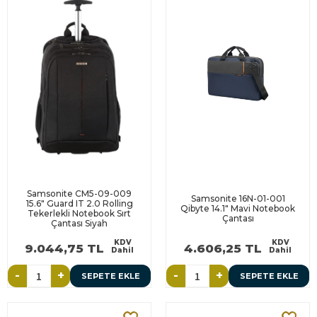
Samsonite CM5-09-009
Samsonite 16N-01-001
15.6" Guard IT 2.0 Rolling
Qibyte 14.1" Mavi Notebook
Tekerlekli Notebook Sırt
Çantası
Çantası Siyah
KDV
KDV
9.044,75 TL
4.606,25 TL
Dahil
Dahil
-
+
-
+
SEPETE EKLE
SEPETE EKLE