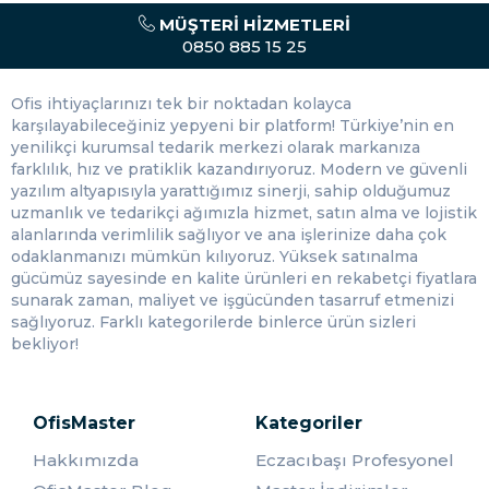
Cihazınızı istediğiniz yere sorunsuz bir şekilde taşımanızı
MÜŞTERI HIZMETLERI
sağlayan Mack sırt çantaları, elde taşınabilir ve sırt çantası
0850 885 15 25
şeklinde üretilmektedir. Farklı boyutlarda ve desenlerde
üretilen Mack çantaları, kullanım esnasında dış etkenlere
karşı dayanıklı bir şekilde üretilmiştir. İç kısmı notebook
Ofis ihtiyaçlarınızı tek bir noktadan kolayca
ve diğer cihazları koruyacak yumuşak bir alana sahiptir.
karşılayabileceğiniz yepyeni bir platform! Türkiye’nin en
Aynı zamanda içerisinde ve dışında bölmeleri de
yenilikçi kurumsal tedarik merkezi olarak markanıza
bulunmaktadır. Bu bölmelerde notebook aksesuarları ve
farklılık, hız ve pratiklik kazandırıyoruz. Modern ve güvenli
diğer eşyalar güvenli bir şekilde taşınabilmektedir.
yazılım altyapısıyla yarattığımız sinerji, sahip olduğumuz
uzmanlık ve tedarikçi ağımızla hizmet, satın alma ve lojistik
Notebook Çanta Modelleri
alanlarında verimlilik sağlıyor ve ana işlerinize daha çok
odaklanmanızı mümkün kılıyoruz. Yüksek satınalma
Laptop çanta
seçenekleri incelendiğinde geniş bir ürün
gücümüz sayesinde en kalite ürünleri en rekabetçi fiyatlara
yelpazesine sahip olduğu görülmektedir. Hemen her
sunarak zaman, maliyet ve işgücünden tasarruf etmenizi
zevke hitap edebilen tasarımlarla hazırlanan
notebook
sağlıyoruz. Farklı kategorilerde binlerce ürün sizleri
çanta modelleri
işlevsel özelliklerle donatılmaktadır.
bekliyor!
Klasik, modern ve spor tasarımlardan oluşan bu çantalar
birkaç bölmeden oluşmaktadır. En geniş bölmeye laptop
yerleştirilir. Bu bölmeye ek olarak belge ve kağıt türü
OfisMaster
eşyaların yerleştirilmesi için ayrı bir kısım yer
Kategoriler
alabilmektedir. Ayrıca mouse, şarj kablosu gibi eşyaların
Hakkımızda
Eczacıbaşı Profesyonel
yerleştirileceği ayrı bir bölme daha bulunabilmektedir.