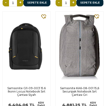
-
+
-
+
SEPETE EKLE
SEPETE EKLE
Samsonite GI1-09-003 15.6
Samsonite KA6-08-001 15,6
Ikonn Locus Notebook Sırt
Securipak Notebook Sırt
Çantası Siyah
Çantası Gri
KDV
KDV
6.404,06 TL
4.881,25 TL
Dahil
Dahil