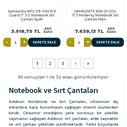
Samsonite KR2-09-006 15.6
SAMSONITE KS6-01-004
Guard IT 3.0 Notebook Sırt
17.3 Moderny Notebook Sırt
Çantası Siyah
Çantası Mavi
KDV
KDV
3.918,75 TL
7.638,13 TL
Dahil
Dahil
-
+
-
+
SEPETE EKLE
SEPETE EKLE
1
2
3
95 sonuçtan 1 ile 32 arası görüntüleniyor.
Notebook ve Sırt Çantaları
Addison Notebook ve Sırt Çantaları, cihazınızın dış
etkenlere karşı korunmasını sağlayan önemli ürünlerden
biridir. Cihazınızı istediğiniz yere sorunsuz bir şekilde
taşımanızı sağlayan Addison sırt çantaları, elde taşınabilir
ve sırt çantası şeklinde üretilmektedir. Farklı boyutlarda