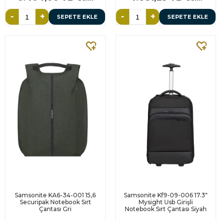
-
+
-
+
SEPETE EKLE
SEPETE EKLE
Samsonite KA6-34-001 15,6
Samsonite Kf9-09-006 17.3"
Securipak Notebook Sırt
Mysight Usb Girişli
Çantası Gri
Notebook Sırt Çantası Siyah