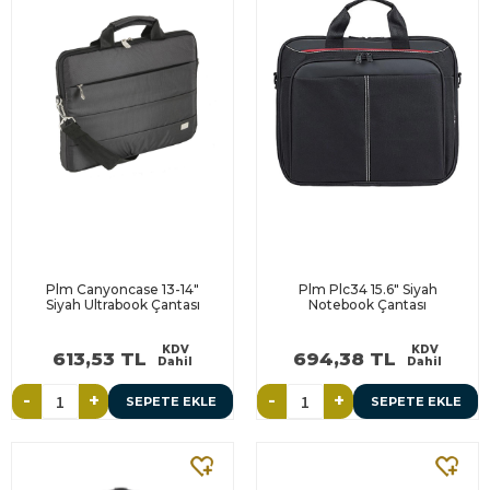
Plm Canyoncase 13-14"
Plm Plc34 15.6" Siyah
Siyah Ultrabook Çantası
Notebook Çantası
KDV
KDV
613,53 TL
694,38 TL
Dahil
Dahil
-
+
-
+
SEPETE EKLE
SEPETE EKLE