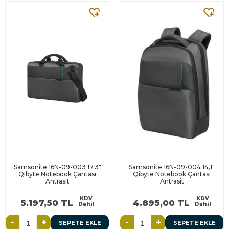
Samsonite 16N-09-003 17.3"
Samsonite 16N-09-004 14,1"
Qibyte Notebook Çantası
Qibyte Notebook Çantası
Antrasit
Antrasit
KDV
KDV
5.197,50 TL
4.895,00 TL
Dahil
Dahil
-
+
-
+
SEPETE EKLE
SEPETE EKLE