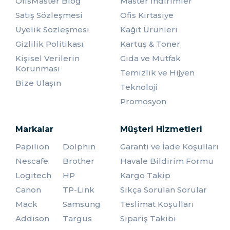
OfisMaster Blog
Master İndirimler
Askılı, elde taşınabilen ve sırt çantası şeklinde hazırlanan
Satış Sözleşmesi
Ofis Kırtasiye
notebook çantaları kaliteli malzemelerden
üretilmektedir. Laptop ağırlığını taşıyacak özelliklerde
Üyelik Sözleşmesi
Kağıt Ürünleri
hazırlanan bu çantalar genellikle fermuarlı olmaktadır.
Gizlilik Politikası
Kartuş & Toner
Laptopların büyüklüğüne göre üretilen bu ürünlerde
Kişisel Verilerin
Gıda ve Mutfak
dayanıklılık önemlidir.
Korunması
Temizlik ve Hijyen
Sırt çantası şeklinde hazırlanan notebook çantaları yükün
Bize Ulaşın
iki kola da eşit şekilde dağılmasını sağladığından dolayı
Teknoloji
kullanışlı ürünler olmaktadır. Askılı çantalar ise pratik
Promosyon
kullanım sunmasından dolayı tercih edilmektedir. Elde
taşınabilir kulplara sahip olan çantalar ise şık
tasarımlarından dolayı kullanılabilmektedir.
Markalar
Müşteri Hizmetleri
Notebook Çantası Neden
Papilion
Dolphin
Garanti ve İade Koşulları
Gereklidir?
Nescafe
Brother
Havale Bildirim Formu
Logitech
HP
Kargo Takip
Notebook ürünler sürekli taşınması gereken cihazlardır.
Bu cihazların taşınması esnasında dışarıdan hasar almaları
Canon
TP-Link
Sıkça Sorulan Sorular
muhtemeldir. Ayrıca yağmur, güneş gibi etkenlere karşı
Mack
Samsung
Teslimat Koşulları
da korunmaları gerekmektedir. Laptoplar hassas
Addison
Targus
Sipariş Takibi
parçalardan oluştuğundan dolayı tozlanma gibi basit
sorunlar nedeniyle de çalışamaz duruma gelebilmektedir.