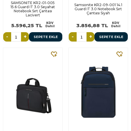
SAMSONITE KR2-01-005
Samsonite KR2-09-001 14.1
15.6 Guard IT 3.0 Seyahat
Guard IT 3.0 Notebook Sırt
Notebook Sırt Çantası
Çantası Siyah
Lacivert
KDV
KDV
5.596,25 TL
3.856,88 TL
Dahil
Dahil
-
+
-
+
SEPETE EKLE
SEPETE EKLE