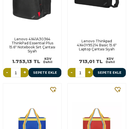
Lenovo 4X41A30364
Lenovo Thinkpad
ThinkPad Essential Plus
4X40Y95214 Basic 15.6"
15.6" Notebook Sırt Çantası
Laptop Çantası Siyah
Siyah
KDV
KDV
1.753,13 TL
713,01 TL
Dahil
Dahil
-
+
-
+
SEPETE EKLE
SEPETE EKLE