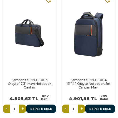
Samsonite 16N-01-003
Samsonite 16N-01-004
Qibyte 17.3" Mavi Notebook
13"14.1 Qibyte Notebook Sırt
Çantası
Çantası Mavi
KDV
KDV
4.805,63 TL
4.901,88 TL
Dahil
Dahil
-
+
-
+
SEPETE EKLE
SEPETE EKLE