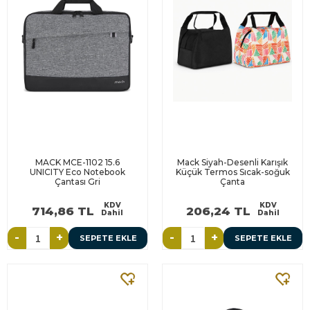
MACK MCE-1102 15.6
Mack Siyah-Desenli Karışık
UNICITY Eco Notebook
Küçük Termos Sıcak-soğuk
Çantası Gri
Çanta
KDV
KDV
714,86 TL
206,24 TL
Dahil
Dahil
-
+
-
+
SEPETE EKLE
SEPETE EKLE