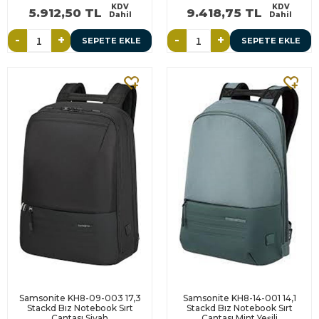
KDV
KDV
5.912,50 TL
9.418,75 TL
Dahil
Dahil
-
+
-
+
SEPETE EKLE
SEPETE EKLE
Samsonite KH8-09-003 17,3
Samsonite KH8-14-001 14,1
Stackd Bız Notebook Sırt
Stackd Bız Notebook Sırt
Çantası Siyah
Çantası Mint Yeşili