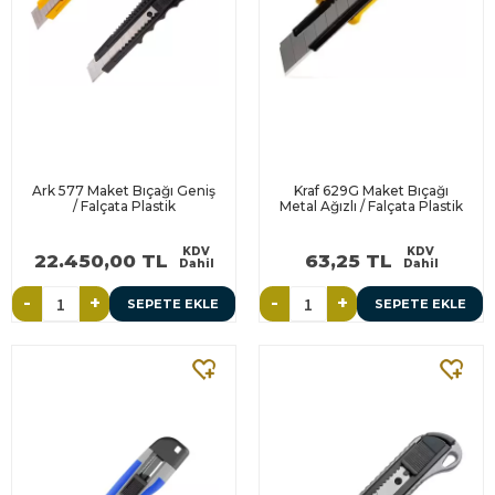
Ark 577 Maket Bıçağı Geniş
Kraf 629G Maket Bıçağı
/ Falçata Plastik
Metal Ağızlı / Falçata Plastik
KDV
KDV
22.450,00 TL
63,25 TL
Dahil
Dahil
-
+
-
+
SEPETE EKLE
SEPETE EKLE