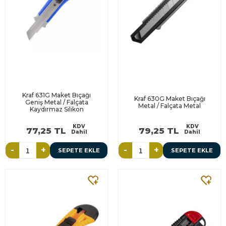
Kraf 631G Maket Bıçağı
Kraf 630G Maket Bıçağı
Geniş Metal / Falçata
Metal / Falçata Metal
Kaydırmaz Silikon
KDV
KDV
77,25 TL
79,25 TL
Dahil
Dahil
-
+
-
+
SEPETE EKLE
SEPETE EKLE