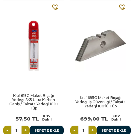
Kraf 619G Maket Bıçağı
Kraf 685G Maket Bıçağı
Yedeği SK5 Ultra Karbon
Yedeği İş Güvenliği / Falçata
Geniş / Falçata Yedeği 10'lu
Yedeği 100'lü Tüp
Tüp
KDV
KDV
57,50 TL
699,00 TL
Dahil
Dahil
-
+
-
+
SEPETE EKLE
SEPETE EKLE