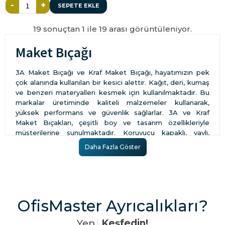
-
+
SEPETE EKLE
19 sonuçtan 1 ile 19 arası görüntüleniyor.
Maket Bıçağı
3A Maket Bıçağı ve Kraf Maket Bıçağı, hayatımızın pek
çok alanında kullanılan bir kesici alettir. Kağıt, deri, kumaş
ve benzeri materyalleri kesmek için kullanılmaktadır. Bu
markalar üretiminde kaliteli malzemeler kullanarak,
yüksek performans ve güvenlik sağlarlar. 3A ve Kraf
Maket Bıçakları, çeşitli boy ve tasarım özellikleriyle
müşterilerine sunulmaktadır. Koruyucu kapaklı, yaylı,
elektrikli, çengelli ve emniyetli gibi çeşitleri mevcuttur.
Daha Fazla Göster
Ayrıca, kazıma için kullanılanlar, çift ağızlı olanlar, iskelet
kilitli olanlar ve klasik özellikte olanlar da tercih edilebilir.
Maket bıçağı, özellikle öğrencilerin proje ve ödevleri için
oldukça uygun bir kesim aracıdır. 3A ve Kraf Maket
Bıçakları, ince ve hassas işlerde yardımcı olur. Hobilerinizi
OfisMaster Ayrıcalıkları?
gerçekleştirirken ya da okul projelerinde kullanabilirsiniz.
Bu markalar, kalite ve güvenliği bir arada sunarlar.
Y
e
n
i
l
i
|
Keşfedin!