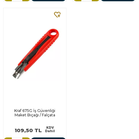
Kraf 675G İş Güvenliği
Maket Bıçağı / Falçata
KDV
109,50 TL
Dahil