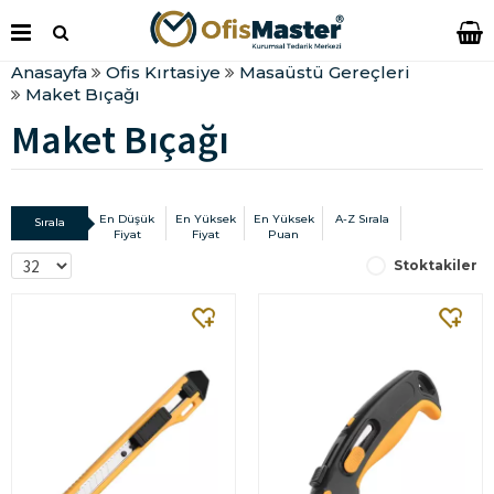
Anasayfa
Ofis Kırtasiye
Masaüstü Gereçleri
Maket Bıçağı
Maket Bıçağı
En Düşük
En Yüksek
En Yüksek
A-Z Sırala
Sırala
Fiyat
Fiyat
Puan
Stoktakiler