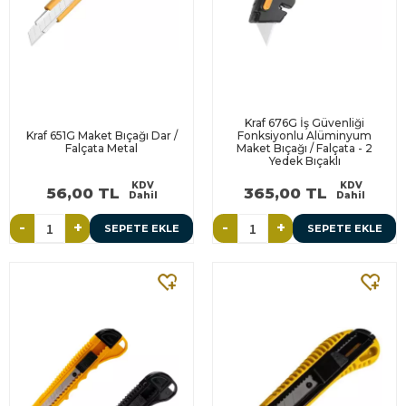
Kraf 676G İş Güvenliği
Kraf 651G Maket Bıçağı Dar /
Fonksiyonlu Alüminyum
Falçata Metal
Maket Bıçağı / Falçata - 2
Yedek Bıçaklı
KDV
KDV
56,00 TL
365,00 TL
Dahil
Dahil
-
+
-
+
SEPETE EKLE
SEPETE EKLE