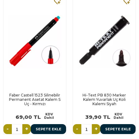
Faber Castell 1523 Silinebilir
Hi-Text PB 830 Marker
Permanent Asetat Kalem S
Kalem Yuvarlak Uç Koli
Uç - Kırmızı
Kalemi Siyah
KDV
KDV
69,00 TL
39,90 TL
Dahil
Dahil
-
+
-
+
SEPETE EKLE
SEPETE EKLE