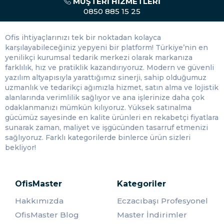
MÜŞTERI HIZMETLERI
kalem çeşidi genellikle okul dışında kullanılmaktadır. Diğer
0850 885 15 25
kalemlerde kullanılan mürekkep çeşitleri kaygan
yüzeylerde çoğu zaman etkisiz kalmaktadır.
Ofis ihtiyaçlarınızı tek bir noktadan kolayca
Bu kalem çeşidi aynı zamanda suya do dayanaklıdır. Yani
karşılayabileceğiniz yepyeni bir platform! Türkiye’nin en
su ile teması bulunan yüzeylere yapacağınız
yenilikçi kurumsal tedarik merkezi olarak markanıza
işaretlemelerde kesinlikle bu çeşidi kullanmayı tercih
farklılık, hız ve pratiklik kazandırıyoruz. Modern ve güvenli
etmeniz doğru olacaktır.
yazılım altyapısıyla yarattığımız sinerji, sahip olduğumuz
uzmanlık ve tedarikçi ağımızla hizmet, satın alma ve lojistik
Aynı zamanda deri üzerine işaretleme de yapabilirsiniz.
alanlarında verimlilik sağlıyor ve ana işlerinize daha çok
Birçok kalem bu tarz işlemlerde kullanılmamaktadır.
odaklanmanızı mümkün kılıyoruz. Yüksek satınalma
Fakat belirttiğimiz gibi bütün kalemlerin kendisine özel
gücümüz sayesinde en kalite ürünleri en rekabetçi fiyatlara
üretilme amaçları bulunmaktadır. Bu kalem çeşidinde
sunarak zaman, maliyet ve işgücünden tasarruf etmenizi
oldukça geniş marka skalası bulunmaktadır. Yani son
sağlıyoruz. Farklı kategorilerde binlerce ürün sizleri
derece farklı türlerine rastlayabilirsiniz. Bu türlerden
bekliyor!
dilediğinizi seçip satın alabilirsiniz.
Kalın uçluları genellikle işaretlemeler ve dikkat çekmek
istenilen durumlarda kullanılmaktadır. İnce uçlu modeller
OfisMaster
Kategoriler
ise genellikle naylon veya plastik yüzeylere yazı yazmak
amacıyla kullanılmaktadır.
Hakkımızda
Eczacıbaşı Profesyonel
OfisMaster Blog
Master İndirimler
Bir zamanlar CD kalemi olarak da bilinmekteydi. O