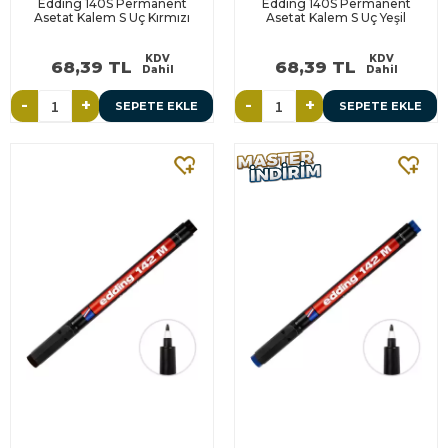
Edding 140S Permanent
Edding 140S Permanent
Asetat Kalem S Uç Kırmızı
Asetat Kalem S Uç Yeşil
KDV
KDV
68,39 TL
68,39 TL
Dahil
Dahil
-
+
-
+
SEPETE EKLE
SEPETE EKLE