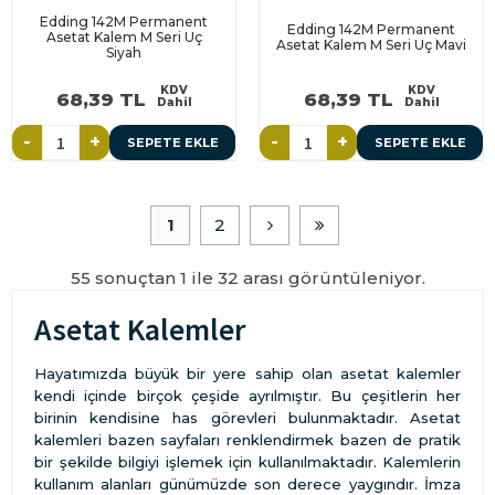
Edding 142M Permanent
Edding 142M Permanent
Asetat Kalem M Seri Uç
Asetat Kalem M Seri Uç Mavi
Siyah
KDV
KDV
68,39 TL
68,39 TL
Dahil
Dahil
-
+
-
+
SEPETE EKLE
SEPETE EKLE
1
2
55 sonuçtan 1 ile 32 arası görüntüleniyor.
Asetat Kalemler
Hayatımızda büyük bir yere sahip olan asetat kalemler
kendi içinde birçok çeşide ayrılmıştır. Bu çeşitlerin her
birinin kendisine has görevleri bulunmaktadır. Asetat
kalemleri bazen sayfaları renklendirmek bazen de pratik
bir şekilde bilgiyi işlemek için kullanılmaktadır. Kalemlerin
kullanım alanları günümüzde son derece yaygındır. İmza