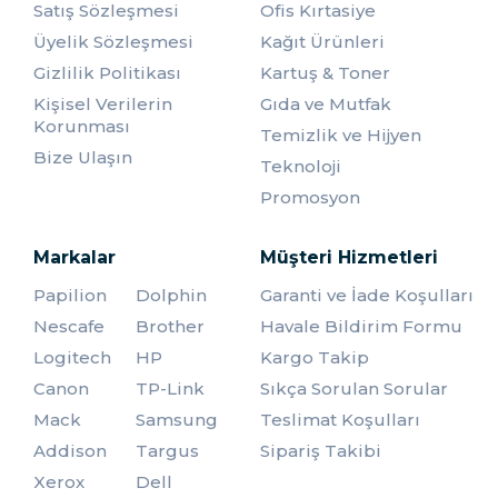
zamanlar CD’ler oldukça popüler olduğu için kalemin adı
Satış Sözleşmesi
Ofis Kırtasiye
CD kalemi sanılmaktaydı. Evinizde bulunan CD’lerin
Üyelik Sözleşmesi
Kağıt Ürünleri
üzerine sonradan yazılan yazıların büyük bir çoğunluğu
muhtemelen bu kalem çeşidi ile yazılmıştır. CD’lerin
Gizlilik Politikası
Kartuş & Toner
popüler olduğu zamanlar son derece eski zamanlardır
Kişisel Verilerin
Gıda ve Mutfak
fakat dikkatli bakarsanız muhtemelen yazmış olduğunuz
Korunması
Temizlik ve Hijyen
yazılar hâlen ilk günkü kadar sağlam duruyor olacaktır.
Bize Ulaşın
Buradan anlayabileceğiniz üzere
asetat kalemler
uzun
Teknoloji
yıllar sağlamlığını ve kalıcılığını koruyabilen mürekkeplere
Promosyon
sahiptir.
Asetat Kalemler Ne Amaçla
Markalar
Müşteri Hizmetleri
Kullanılır?
Papilion
Dolphin
Garanti ve İade Koşulları
Oldukça çeşitli seçeneklere sahip olmasıyla ön plana çıkan
Nescafe
Brother
Havale Bildirim Formu
bu kalemlerin kullanım alanları da oldukça farklıdır.
Logitech
HP
Kargo Takip
Aşağıda bulunan listeye göz atarak kimler ve hangi
meslek grupları tarafından ne amaçla kullanıldığını
Canon
TP-Link
Sıkça Sorulan Sorular
öğrenebilirsiniz:
Mack
Samsung
Teslimat Koşulları
Genellikle kargocular tarafından kullanılmaktadır.
Addison
Targus
Sipariş Takibi
Kargocular teslim edecekleri ürünün üzerine kendi
Xerox
Dell
anlayacakları şekilde bolca not almaktadır. Bu işlemi