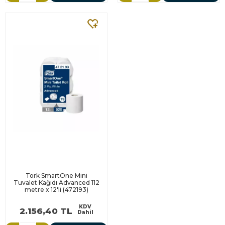
Tork SmartOne Mini
Tuvalet Kağıdı Advanced 112
metre x 12'li (472193)
KDV
2.156,40 TL
Dahil