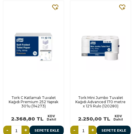
Tork C Katlamalı Tuvalet
Tork Mini Jumbo Tuvalet
Kağıdı Premium 252 Yaprak
Kağıdı Advanced 170 metre
30'lu (114273)
x 12'li Rulo (120280)
KDV
KDV
2.368,80 TL
2.250,00 TL
Dahil
Dahil
-
+
-
+
SEPETE EKLE
SEPETE EKLE