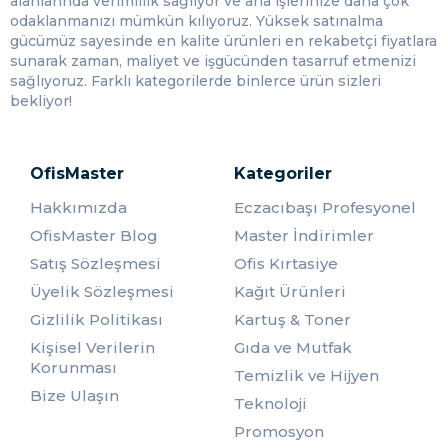
alanlarında verimlilik sağlıyor ve ana işlerinize daha çok
ettiğinde erime olayı gerçekleşir. Bunun dışında ıslak olan
odaklanmanızı mümkün kılıyoruz. Yüksek satınalma
bölgeleri temizlerken erime gerçekleşmez.
gücümüz sayesinde en kalite ürünleri en rekabetçi fiyatlara
sunarak zaman, maliyet ve işgücünden tasarruf etmenizi
Tuvalet Kağıtları Alırken Dikkat
sağlıyoruz. Farklı kategorilerde binlerce ürün sizleri
Edilmesi Gereken Noktalar
bekliyor!
Kullanıcıların büyük bir çoğunluğu bu tarz ürünleri satın
alırken yanlış tercihlerde bulunmaktadır. Bundan dolayı bu
OfisMaster
Kategoriler
ürünleri satın alırken dikkat etmeniz gereken bazı
noktalar bulunmaktadır. Oldukça fazla marka ve bu
Hakkımızda
Eczacıbaşı Profesyonel
markalara ait ürünler internet ortamında ve marketlerde
OfisMaster Blog
Master İndirimler
yer almaktadır. Bundan dolayı genellikle kullanıcıların
kafası karışmaktadır.
Satış Sözleşmesi
Ofis Kırtasiye
Üyelik Sözleşmesi
Kağıt Ürünleri
Tuvalet kağıdı alırken dikkat etmeniz gereken en önemli
hususlardan birisi üründeki selüloz miktarı olmalıdır.
Gizlilik Politikası
Kartuş & Toner
Selüloz miktarı satın alacağınız ürünün doku kalitesini
Kişisel Verilerin
Gıda ve Mutfak
direkt olarak etkilemektedir. Bundan dolayı kesinlikle
Korunması
doğru miktarda selüloz içeren ürünleri satın almanız
Temizlik ve Hijyen
gerekmektedir.
Bize Ulaşın
Teknoloji
Bunun yanında kullanacağınız alana göre kağıt seçimi
Promosyon
yapmanız gerekmektedir. Suyla daha çok muhatap