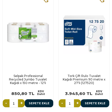
Selpak Professional
Tork Çift Rulo Tuvalet
Recycled Jumbo Tuvalet
Kağıdı Premium 90 metre x
Kağıdı x 150 metre - 12'li
27'li (127520)
KDV
KDV
850,80 TL
3.945,60 TL
Dahil
Dahil
-
+
-
+
SEPETE EKLE
SEPETE EKLE