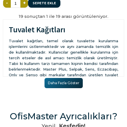
-
+
SEPETE EKLE
19 sonuçtan 1 ile 19 arası görüntüleniyor.
Tuvalet Kağıtları
Tuvalet kağıtları, temel olarak tuvalette kurulanma
işlemlerini üstlenmektedir ve aynı zamanda temizlik için
de kullanılmaktadır. Kullanıcılar genellikle kurulanma için
tercih etseler de asıl amacı temizlik olarak üretilmiştir.
Tabii ki kullanım tarzı tamamen kişinin kendisi tarafından
belirlenmektedir. Master Plus, Selpak, Sens, Eczacıbaşı,
Only ve Senso gibi markalar tarafından üretilen tuvalet
kağıtları, bireylerin bakteri, pislik ve mikroplar ile
Daha Fazla Göster
doğrudan temas etmesini engellemek için ortaya
çıkarılmıştır. Bu sayede daha az riskli bir temizlik süreci
gerçekleştirmek son derece mümkündür.
Özellikle bireylerin elleri ile mikrop ve bakteri taşıması
oldukça kolaydır. Bundan dolayı elleri ne kadar iyi
OfisMaster Ayrıcalıkları?
koruyabilirsek kendimizi ve çevremizi de o kadar iyi
koruyabiliriz. Elinizde bulunan mikropların ağız, burun, göz
Y
e
n
i
l
i
ğ
i
|
Keşfedin!