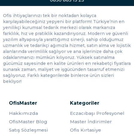
ekonomiktir. Bu nedenle, kullanıcılar hem yüksek kaliteli
baskılar elde edebilirler hem de daha az para harcarlar.
Ofis ihtiyaçlarınızı tek bir noktadan kolayca
karşılayabileceğiniz yepyeni bir platform! Türkiye’nin en
Muadil tonerlerin fiyatları markadan markaya
yenilikçi kurumsal tedarik merkezi olarak markanıza
değişebilmektedir. Ancak, genellikle orijinal tonerlere
farklılık, hız ve pratiklik kazandırıyoruz. Modern ve güvenli
göre yüzde 30 ila yüzde 50 arasında daha ucuzdur.
yazılım altyapısıyla yarattığımız sinerji, sahip olduğumuz
Ayrıca, toner kartuşları genellikle daha fazla sayfa baskı
uzmanlık ve tedarikçi ağımızla hizmet, satın alma ve lojistik
yapabilme özelliğine sahiptir, bu nedenle daha az toner
alanlarında verimlilik sağlıyor ve ana işlerinize daha çok
değiştirerek tasarruf sağlayabilirsiniz.
odaklanmanızı mümkün kılıyoruz. Yüksek satınalma
Brother Muadil Toner Çeşitleri
gücümüz sayesinde en kalite ürünleri en rekabetçi fiyatlara
sunarak zaman, maliyet ve işgücünden tasarruf etmenizi
Brother muadil tonerler, Brother yazıcılarının birçok
sağlıyoruz. Farklı kategorilerde binlerce ürün sizleri
modeli için mevcuttur. Bu tonerler, orijinal tonerlerin
bekliyor!
tamamen yerine geçebilirler ve aynı kaliteyi sağlayabilirler.
Muadil tonerler genellikle aşağıdaki kategorilere
ayrılmaktadır.
OfisMaster
Kategoriler
Siyah tonerler: Siyah tonerler, siyah beyaz belgelerin
Hakkımızda
Eczacıbaşı Profesyonel
baskısı için kullanılmaktadır. Tek renkli çıktı işlemleri için
uygundur. Genelde kapsamlı olmayan baskı işlemlerinde
OfisMaster Blog
Master İndirimler
kullanıma uygun olmaktadır.
Satış Sözleşmesi
Ofis Kırtasiye