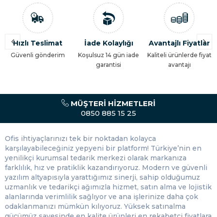
2. Zarflarda popüler olan beyaz ve kraft renk seçenekleri
dışında gri ve esmer tonlarında da renkleri vardır. Bu
özelliği sayesinde ofislerde kullanırken zarflar arasında
dahi gruplandırma yapabilirsiniz.
İade Kolaylığı
Avantajlı Fiyatlar
Zamandan
3. Dış yapısı hava koşullarına ve her türlü zemine karşı
Tasarruf
Koşulsuz 14 gün iade
Kaliteli ürünlerde fiyat
dayanıklı bir ambalajı vardır. Uzun yıllar kullanmanızı
garantisi
avantajı
Zaman, maliyet ve iş
sağlayarak içeriğindeki evraklara da zarar vermez.
gücünden tasarruf
4. A3, A4 ve A5 kâğıdı boyutlarında ölçüleri mevcuttur.
Böylelikle üretimi yapılan her kâğıdı torba zarflar
içerisinde temin edebilirsiniz.
MÜŞTERI HIZMETLERI
0850 885 15 25
Torba Zarf Kullanım Amaçları
Ofis ihtiyaçlarınızı tek bir noktadan kolayca
karşılayabileceğiniz yepyeni bir platform! Türkiye’nin en
yenilikçi kurumsal tedarik merkezi olarak markanıza
Çoğunlukla kurumsal firmaların ve ofislerin kullandığı
farklılık, hız ve pratiklik kazandırıyoruz. Modern ve güvenli
torba zarflar
resmi evraklar için ideal bir tercihtir.
yazılım altyapısıyla yarattığımız sinerji, sahip olduğumuz
Kullanıldıkları alanlara göre de belli amaçları sıralayabiliriz.
uzmanlık ve tedarikçi ağımızla hizmet, satın alma ve lojistik
1. Ofislerdeki kullanımı daha çok belgelerin
alanlarında verimlilik sağlıyor ve ana işlerinize daha çok
sınıflandırılmasında ve muhafaza edilmesinde yararlıdır.
odaklanmanızı mümkün kılıyoruz. Yüksek satınalma
gücümüz sayesinde en kalite ürünleri en rekabetçi fiyatlara