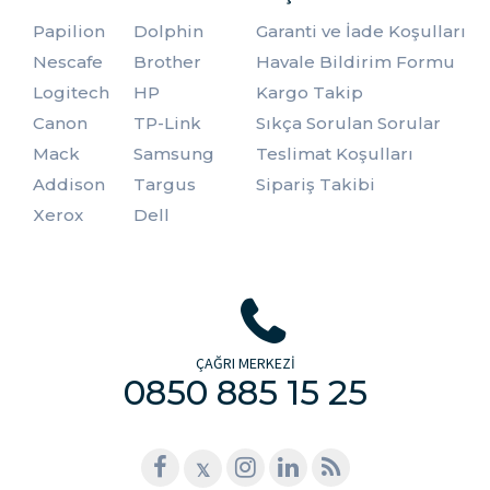
da zarf fiyatlarını etkiler. Elbette zarflar boyutlarına ve
gramajlarına göre farklı fiyatlar gösterebilirler. Böylelikle
Papilion
Dolphin
Garanti ve İade Koşulları
her bütçeye ve kullanıma uygun seçenekler bulabilirsiniz.
Nescafe
Brother
Havale Bildirim Formu
Birçok kâğıt markası da zarf üretimi yapmaktadır.
Kâğıtlarda olduğu gibi zarfların da toptan alımları tekli
Logitech
HP
Kargo Takip
alımlarına göre daha hesaplıdır.
Canon
TP-Link
Sıkça Sorulan Sorular
Mack
Samsung
Teslimat Koşulları
Addison
Targus
Sipariş Takibi
Xerox
Dell
ÇAĞRI MERKEZİ
0850 885 15 25
𝕏