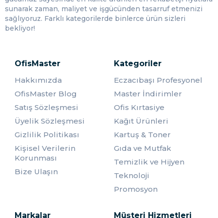
2. Firmaların resmi yazışmalarında kullanılan antetli
sunarak zaman, maliyet ve işgücünden tasarruf etmenizi
kağıtların gönderilmesini sağlar. Ayrıca üzerine bulunan
sağlıyoruz. Farklı kategorilerde binlerce ürün sizleri
firmaların logosu ve ismini sayesinde uzun süreli reklam
bekliyor!
görüntüsü olur.
3. Göndermek istediğiniz herhangi bir evrak ya da ürünün
korunaklı bir şekilde varacağı yere ulaşımını gerçekleştirir.
OfisMaster
Kategoriler
4. Çalışma alanınızı taşımak istediğinizde veya
Hakkımızda
Eczacıbaşı Profesyonel
kullanmamaya karar verdiğiniz belgeleri saklamada işinizi
OfisMaster Blog
Master İndirimler
kolaylaştırır. İçerisine koyacağınız ürünlerinizi silikonlu
kapağı ile kapatarak rahatlıkla muhafaza edebilirsiniz.
Satış Sözleşmesi
Ofis Kırtasiye
Üyelik Sözleşmesi
Kağıt Ürünleri
Gizlilik Politikası
Kartuş & Toner
Torba Zarfların Fiyatları
Kişisel Verilerin
Gıda ve Mutfak
Korunması
Zarf fiyatları genel olarak kâğıt fiyatları ile aynı doğrultuda
Temizlik ve Hijyen
değişir. Çünkü her iki ürünün de malzemesi birinci kalite
Bize Ulaşın
Teknoloji
hamurdur. Diğer yandan zarfların tek kullanımlık olanları
Promosyon
yüksek maliyetli olabilir. Ancak
torba zarflar
birkaç kez
daha kullanıma sahip oldukları için fiyatları daha uygun
aralıklardadır. Bununla birlikte değişen ekonomik şartlar
Markalar
Müşteri Hizmetleri