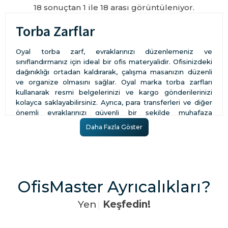
18 sonuçtan 1 ile 18 arası görüntüleniyor.
Torba Zarflar
Oyal torba zarf, evraklarınızı düzenlemeniz ve
sınıflandırmanız için ideal bir ofis materyalidir. Ofisinizdeki
dağınıklığı ortadan kaldırarak, çalışma masanızın düzenli
ve organize olmasını sağlar. Oyal marka torba zarfları
kullanarak resmi belgelerinizi ve kargo gönderilerinizi
kolayca saklayabilirsiniz. Ayrıca, para transferleri ve diğer
önemli evraklarınızı güvenli bir şekilde muhafaza
edebilirsiniz. Oyal torba zarfı ile belgelerinizi kategorize
Daha Fazla Göster
edebilir ve gerektiğinde hızlıca ulaşabilirsiniz.
Torba Zarf Özellikleri
1. Diğer zarflara göre
torba zarflar
ın
kapak bölümünde
yer alan bir silikon yapışkan vardır ve bu yapışkan
OfisMaster Ayrıcalıkları?
sayesinde kolayca açılıp kapatılabilir. Hatta kapatma
gereği duymadan açık bir şekilde kullanmanız da
Y
e
n
i
l
i
|
Keşfedin!
mümkündür.