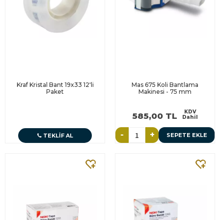
Kraf Kristal Bant 19x33 12'li
Mas 675 Koli Bantlama
Paket
Makinesi - 75 mm
KDV
585,00 TL
Dahil
-
+
SEPETE EKLE
TEKLIF AL