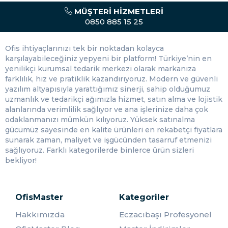
Ofislerde sıklıkla kullanılan bantlar, farklı genişlik ve renk
MÜŞTERI HIZMETLERI
seçenekleriyle OfisMaster'da mevcuttur. PVC, kağıt,
0850 885 15 25
kumaş gibi farklı malzemelerden üretilen bantlar, her
türlü yüzeye kolayca yapışır ve güçlü bir yapıştırma sağlar.
Ofis ihtiyaçlarınızı tek bir noktadan kolayca
OfisMaster, farklı ölçülerdeki bantları uygun fiyatlarla
karşılayabileceğiniz yepyeni bir platform! Türkiye’nin en
sunarak ofislerin bant ihtiyacını karşılar. Ofislerde sıkça
yenilikçi kurumsal tedarik merkezi olarak markanıza
kullanılan
bant çeşitleri
;
farklılık, hız ve pratiklik kazandırıyoruz. Modern ve güvenli
Şeffaf bant:
Şeffaf bant, en yaygın ofis bantlarından
yazılım altyapısıyla yarattığımız sinerji, sahip olduğumuz
biridir. Genellikle kağıt, karton ve plastik gibi
uzmanlık ve tedarikçi ağımızla hizmet, satın alma ve lojistik
yüzeyleri birbirine yapıştırmak için kullanılmaktadır.
alanlarında verimlilik sağlıyor ve ana işlerinize daha çok
Şeffaf bantın görünmez olması nedeniyle, kağıt ve
odaklanmanızı mümkün kılıyoruz. Yüksek satınalma
karton gibi malzemelerin üzerinde iz bırakmaz.
gücümüz sayesinde en kalite ürünleri en rekabetçi fiyatlara
Maskeleme bandı
: Maskeleme bantı, boyama veya
sunarak zaman, maliyet ve işgücünden tasarruf etmenizi
sprey boya işlemlerinde kullanılan bir banttır. Boyama
sağlıyoruz. Farklı kategorilerde binlerce ürün sizleri
işlemi sırasında, belirli bir alanı korumak için
bekliyor!
kullanılmaktadır ve boyanın diğer bölgelere
bulaşmasını engeller.
Kumaş bant
: Kumaş bant, genellikle kumaş, deri,
OfisMaster
Kategoriler
halı ve benzeri malzemelerin birbirine yapıştırılması
için kullanılmaktadır. Ayrıca çantalar, cüzdanlar,
Hakkımızda
Eczacıbaşı Profesyonel
ayakkabılar ve diğer benzer ürünlerin onarımında da