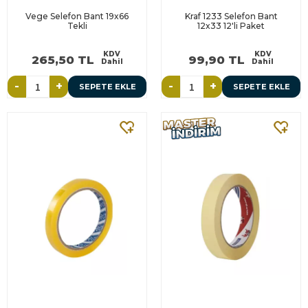
Vege Selefon Bant 19x66
Kraf 1233 Selefon Bant
Tekli
12x33 12'li Paket
KDV
KDV
265,50 TL
99,90 TL
Dahil
Dahil
-
+
-
+
SEPETE EKLE
SEPETE EKLE