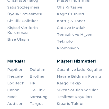
OfisMaster Blog
Master İndirimler
kullanılmaktadır.
Çift Taraflı Bant
: Çift taraflı bant, iki yüzeyi birbirine
Satış Sözleşmesi
Ofis Kırtasiye
yapıştırmak için kullanılan bir banttır. Genellikle
Üyelik Sözleşmesi
Kağıt Ürünleri
fotoğraf albümleri, kartpostal ve benzeri ürünlerin
Gizlilik Politikası
Kartuş & Toner
yapıştırılmasında kullanılmaktadır.
Köpük bant
: Köpük bant, bir yüzeyin diğerine
Kişisel Verilerin
Gıda ve Mutfak
yapıştırılması sırasında oluşan boşlukları doldurmak
Korunması
Temizlik ve Hijyen
için kullanılmaktadır. Bu bant türü, düzgün bir yüzey
Bize Ulaşın
elde etmek için iki yüzeyin arasındaki boşluğu
Teknoloji
tamamen doldurur.
Promosyon
Renkli bant
: Renkli bant, özellikle evrak, dosya ve
benzeri ofis malzemelerinin renk kodlaması için
kullanılmaktadır. Renkli bantlar, farklı renklerde ve
Markalar
Müşteri Hizmetleri
desenlerde gelir ve evrakların kolayca tanınmasını
Papilion
Dolphin
Garanti ve İade Koşulları
sağlar.
Nescafe
Brother
Havale Bildirim Formu
Ofislerde kullanılan bantlar, ihtiyaçlara göre farklı
Logitech
şekillerde ve boyutlarda gelir.
HP
Kargo Takip
Canon
TP-Link
Sıkça Sorulan Sorular
OfisMaster Kesici çeşitleri
Mack
Samsung
Teslimat Koşulları
OfisMaster, ofislerin kesici ihtiyacına yönelik farklı
Addison
Targus
Sipariş Takibi
çözümler sunar. Kesiciler, farklı boyut ve kesim