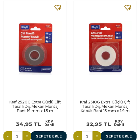
Kraf 2520G Extra Güçlü Çift
Kraf 2510G Extra Güçlü Çift
Taraflı Dış Mekan Montaj
Taraflı Dış Mekan Montaj
Bant 19 mm x 1.5 m
Köpük Bant 15 mm x 1.9 m
KDV
KDV
34,95 TL
22,95 TL
Dahil
Dahil
-
+
-
+
SEPETE EKLE
SEPETE EKLE