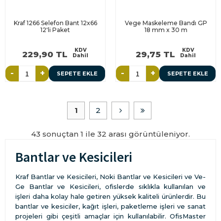
Kraf 1266 Selefon Bant 12x66
Vege Maskeleme Bandı GP
12'li Paket
18 mm x 30 m
KDV
KDV
229,90 TL
29,75 TL
Dahil
Dahil
-
+
-
+
SEPETE EKLE
SEPETE EKLE
1
2
43 sonuçtan 1 ile 32 arası görüntüleniyor.
Bantlar ve Kesicileri
Kraf Bantlar ve Kesicileri, Noki Bantlar ve Kesicileri ve Ve-
Ge Bantlar ve Kesicileri, ofislerde sıklıkla kullanılan ve
işleri daha kolay hale getiren yüksek kaliteli ürünlerdir. Bu
bantlar ve kesiciler, kağıt işleri, paketleme işleri ve sanat
projeleri gibi çeşitli amaçlar için kullanılabilir. OfisMaster