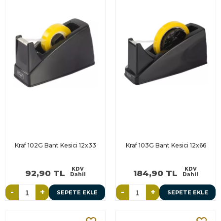
Kraf 102G Bant Kesici 12x33
Kraf 103G Bant Kesici 12x66
KDV
KDV
92,90 TL
184,90 TL
Dahil
Dahil
-
+
-
+
SEPETE EKLE
SEPETE EKLE