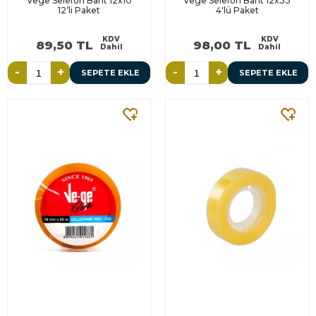
Vege Selefon Bant 12x10
Vege Selefon Bant 12x33
12’li Paket
4'lü Paket
KDV
KDV
89,50 TL
98,00 TL
Dahil
Dahil
-
+
-
+
SEPETE EKLE
SEPETE EKLE