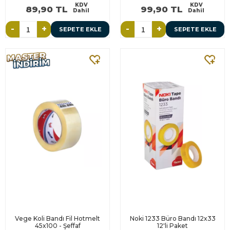
KDV
KDV
89,90 TL
99,90 TL
Dahil
Dahil
-
+
-
+
SEPETE EKLE
SEPETE EKLE
Vege Koli Bandı Fil Hotmelt
Noki 1233 Büro Bandı 12x33
45x100 - Şeffaf
12'li Paket