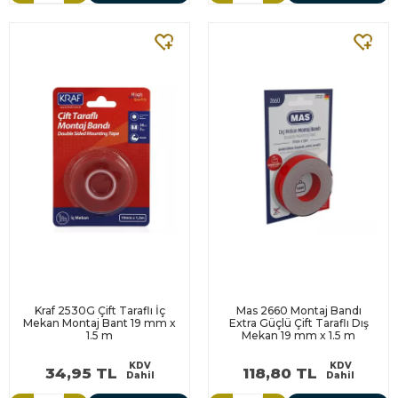
Kraf 2530G Çift Taraflı İç
Mas 2660 Montaj Bandı
Mekan Montaj Bant 19 mm x
Extra Güçlü Çift Taraflı Dış
1.5 m
Mekan 19 mm x 1.5 m
KDV
KDV
34,95 TL
118,80 TL
Dahil
Dahil