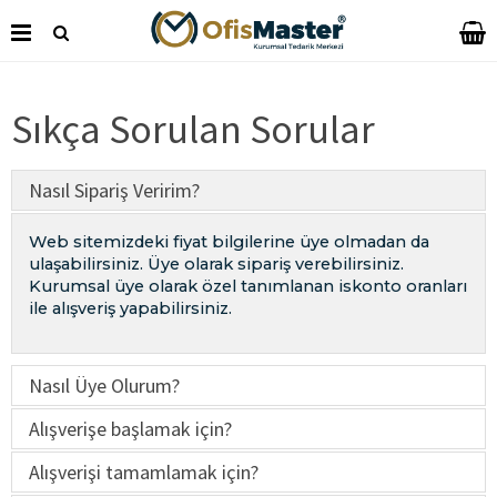
Sıkça Sorulan Sorular
Nasıl Sipariş Veririm?
Web sitemizdeki fiyat bilgilerine üye olmadan da
ulaşabilirsiniz. Üye olarak sipariş verebilirsiniz.
Kurumsal üye olarak özel tanımlanan iskonto oranları
ile alışveriş yapabilirsiniz.
Nasıl Üye Olurum?
Alışverişe başlamak için?
Ana sayfada yer alan
Üye Ol
linkine tıklayınız. Üyelik
bilgilerinizi eksiksiz doldurunuz ve ÜYE OL butonuna
Alışverişi tamamlamak için?
- Belirlediğiniz Üyelik şifreniz ile E-Mail adresinizi ana
basınız.