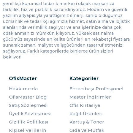
kredi kartı ile yapacağınız alışverişlerde taksit imkanı
yenilikçi kurumsal tedarik merkezi olarak markanıza
bulunmamaktadır.
farklılık, hız ve pratiklik kazandırıyoruz. Modern ve güvenli
yazılım altyapısıyla yarattığımız sinerji, sahip olduğumuz
uzmanlık ve tedarikçi ağımızla hizmet, satın alma ve lojistik
alanlarında verimlilik sağlıyor ve ana işlerinize daha çok
odaklanmanızı mümkün kılıyoruz. Yüksek satınalma
gücümüz sayesinde en kalite ürünleri en rekabetçi fiyatlara
sunarak zaman, maliyet ve işgücünden tasarruf etmenizi
sağlıyoruz. Farklı kategorilerde binlerce ürün sizleri
bekliyor!
OfisMaster
Kategoriler
Hakkımızda
Eczacıbaşı Profesyonel
OfisMaster Blog
Master İndirimler
Satış Sözleşmesi
Ofis Kırtasiye
Üyelik Sözleşmesi
Kağıt Ürünleri
Gizlilik Politikası
Kartuş & Toner
Kişisel Verilerin
Gıda ve Mutfak