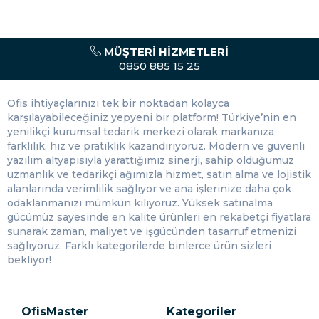
şeyler anlatan bir alanda böyle kalemlere oldukça sık
ihtiyaç duyulmaktadır.
Hem mimarlık ve mühendislik öğrencileri tarafından hem
MÜŞTERI HIZMETLERI
de diğer profesyonel meslek grupları tarafından sıklıkla
0850 885 15 25
tercih edilmektedir. Bunların yanında yalnızca hobi olarak
bir şeyler çizmeyi seven kişiler de rahatlıkla kullanacaktır.
Sahip olduğu kaliteli mürekkepler ve uçlar sayesinde
Ofis ihtiyaçlarınızı tek bir noktadan kolayca
çizmiş olduğu çizgiler uzun süreler boyunca canlılığını ve
karşılayabileceğiniz yepyeni bir platform! Türkiye’nin en
kalıcılığını korumaktadır.
yenilikçi kurumsal tedarik merkezi olarak markanıza
farklılık, hız ve pratiklik kazandırıyoruz. Modern ve güvenli
Teknik Çizim Kalemleri Alırken
yazılım altyapısıyla yarattığımız sinerji, sahip olduğumuz
Nelere Dikkat Etmeliyim?
uzmanlık ve tedarikçi ağımızla hizmet, satın alma ve lojistik
alanlarında verimlilik sağlıyor ve ana işlerinize daha çok
Çizim kalemleri alırken en çok dikkat etmeniz gereken
odaklanmanızı mümkün kılıyoruz. Yüksek satınalma
şey mürekkebinin sızdırmıyor olmasıdır. Özellikle
teknik
gücümüz sayesinde en kalite ürünleri en rekabetçi fiyatlara
çizim kalemleri
satın alırken ucuza kaçarak kalitesiz bir
sunarak zaman, maliyet ve işgücünden tasarruf etmenizi
markadan alırsanız muhtemelen yapacağınız bir çizimde
sağlıyoruz. Farklı kategorilerde binlerce ürün sizleri
içinde barındırdığı mürekkebi sızdıracaktır. Buna bağlı
bekliyor!
olarak o an yapmakta olduğunuz çalışma berbat olacaktır.
Eğer bir portre çiziyorsanız portreniz ya da bir proje
hazırlıyorsanız projeniz gerçek anlamıyla kullanılamaz hâle
OfisMaster
Kategoriler
gelecektir. Bundan dolayı kesinlikle ama kesinlikle kaliteli