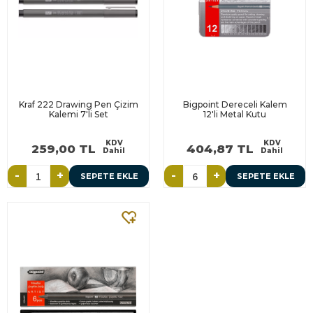
Kraf 222 Drawing Pen Çizim
Bigpoint Dereceli Kalem
Kalemi 7'li Set
12'li Metal Kutu
KDV
KDV
259,00 TL
404,87 TL
Dahil
Dahil
-
+
-
+
SEPETE EKLE
SEPETE EKLE