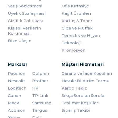
Hızlı ve pratik 6 kişilik kahve hazırlama imkanı sunar.
Satış Sözleşmesi
Ofis Kırtasiye
Tam Otomatik Kahve Makineleri
Üyelik Sözleşmesi
Kağıt Ürünleri
Gizlilik Politikası
Kartuş & Toner
Tam otomatik kahve makineleri, kahve hazırlama sürecini
oldukça basit hale getirir. Öğütme, espresso yapma, süt
Kişisel Verilerin
Gıda ve Mutfak
köpürtme gibi işlemleri tek bir dokunuşla gerçekleştirebilirsiniz.
Korunması
Temizlik ve Hijyen
Bu modeller, kahve tutkunları için özellikle işlevsellik arayanlar
Bize Ulaşın
için harika bir seçenektir.
Teknoloji
Promosyon
Markalar
Müşteri Hizmetleri
Papilion
Dolphin
Garanti ve İade Koşulları
Nescafe
Brother
Havale Bildirim Formu
Logitech
HP
Kargo Takip
Canon
TP-Link
Sıkça Sorulan Sorular
Mack
Samsung
Teslimat Koşulları
Addison
Targus
Sipariş Takibi
Xerox
Dell