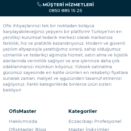
MÜŞTERI HIZMETLERI
Filtre Kahve Makineleri
: Basit kullanımı ve uygun fiyatıyla
0850 885 15 25
popülerdir. Kahve filtresi ile suyun geçtiği bu makinalar,
genellikle büyük miktarlarda kahve hazırlamak için
Ofis ihtiyaçlarınızı tek bir noktadan kolayca
uygundur.
karşılayabileceğiniz yepyeni bir platform! Türkiye’nin en
Espresso Makineleri
: Yoğun ve aromatik espressoları
yenilikçi kurumsal tedarik merkezi olarak markanıza
hazırlamak için idealdir. Basınçlı su buharını kullanarak
farklılık, hız ve pratiklik kazandırıyoruz. Modern ve güvenli
kahve çekirdeklerini sıkıştırır ve yoğun bir kahve çıkarır.
yazılım altyapısıyla yarattığımız sinerji, sahip olduğumuz
uzmanlık ve tedarikçi ağımızla hizmet, satın alma ve lojistik
French Press
: Yavaş demleme yöntemi ile kahve hazırlar.
alanlarında verimlilik sağlıyor ve ana işlerinize daha çok
Basit kullanımı ve yoğun lezzeti ile tercih edilir.
odaklanmanızı mümkün kılıyoruz. Yüksek satınalma
Single-Serve (Tek Kullanımlık) Kahve Makineleri
: Tek
gücümüz sayesinde en kalite ürünleri en rekabetçi fiyatlara
kişilik kahve hazırlamak için pratik çözümler sunar. Kapsül
sunarak zaman, maliyet ve işgücünden tasarruf etmenizi
veya poşet sistemleri ile çalışabilirler.
sağlıyoruz. Farklı kategorilerde binlerce ürün sizleri
bekliyor!
Uygun Fiyatlı Kahve Makinesi Önerileri
CVS Coffee Master Porselen Bardaklı Filtre Kahve Makinesi:
OfisMaster
Kategoriler
Temel özellikleri uygun fiyatla sunan bu model, günlük
ihtiyaçlarınızı karşılamak için idealdir.
Hakkımızda
Eczacıbaşı Profesyonel
Crown Türk Kahve Makinesi Çelik Cezve 6 Fincan Kapasiteli:
OfisMaster Blog
Master İndirimler