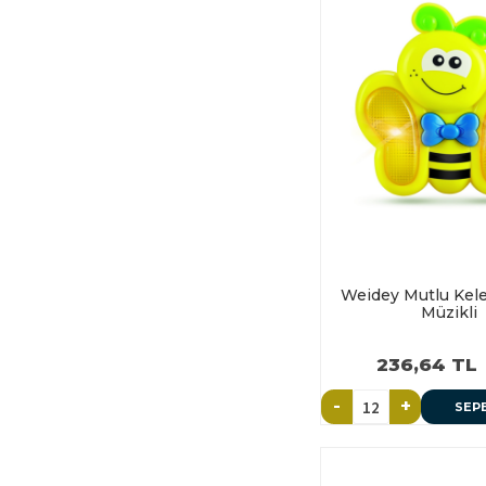
Weidey Mutlu Keleb
Müzikli
236,64 TL
-
+
SEP