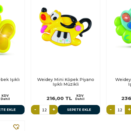
ek Işıklı
Weidey Mini Köpek Piyano
Weidey
Işıklı Müzikli
I
KDV
KDV
216,00 TL
236
Dahil
Dahil
-
+
-
+
ETE EKLE
SEPETE EKLE