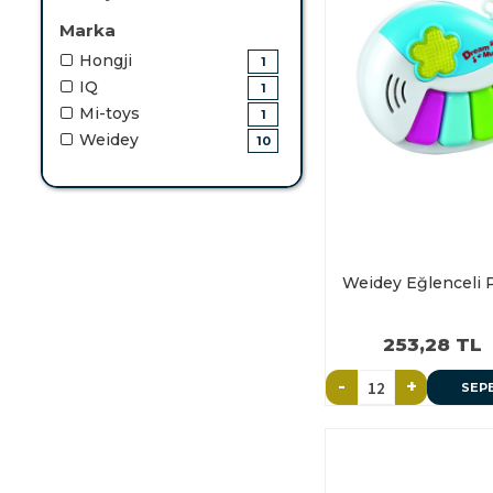
Marka
Hongji
1
IQ
1
Mi-toys
1
Weidey
10
Weidey Eğlenceli 
253,28 TL
-
+
SEP