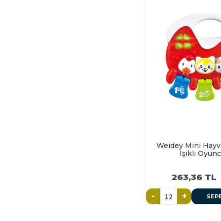
Weidey Mini Hayva
Işıklı Oyun
263,36 TL
-
+
SEP