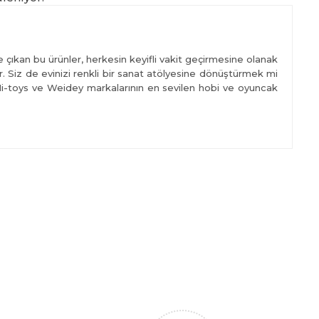
 çıkan bu ürünler, herkesin keyifli vakit geçirmesine olanak
r. Siz de evinizi renkli bir sanat atölyesine dönüştürmek mi
 Mi-toys ve Weidey markalarının en sevilen hobi ve oyuncak
oyunlar oynamasını mümkün kılmaktadır. Ayrıca yardımlaşma
yası ürünlerinin zekâ ve üretkenlik üzerine olumlu etkileri
a ve öğrenme yetilerini geliştirmektedir. Rekabet etmeyi
le uğraşmak insanları motive etmektedir. Böylece özgüveni