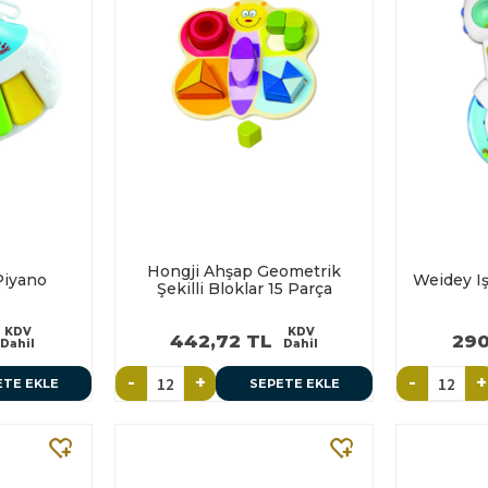
Hongji Ahşap Geometrik
Piyano
Weidey Işı
Şekilli Bloklar 15 Parça
KDV
KDV
442,72 TL
290
Dahil
Dahil
-
+
-
+
ETE EKLE
SEPETE EKLE