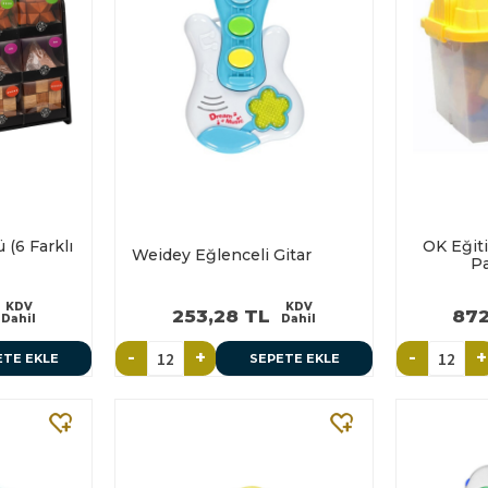
(6 Farklı
OK Eğit
Weidey Eğlenceli Gitar
Pa
KDV
KDV
253,28 TL
872
Dahil
Dahil
-
+
-
+
ETE EKLE
SEPETE EKLE