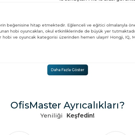
n beğenisine hitap etmektedir. Eğlenceli ve eğitici olmalarıyla öne
unan hobi oyuncakları, okul etkinliklerinde de büyük yer tutmaktadı
er hobi ve oyuncak kategorisi üzerinden hemen ulaşın! Hongji, IQ,
irmesine imkân vermektedir. Onların arkadaşlarıyla daha eğlenceli 
Daha Fazla Göster
 etmektedir.
ilerinin güçlenmesini sağlamaktadır. Öte yandan hobi ve oyuncak dün
te yandan bunlarla vakit geçirmek çocukların duyularını, algılam
OfisMaster Ayrıcalıkları?
esine katkıda bulunmaktadır.
Y
e
n
i
l
i
ğ
i
|
Keşfedin!
şgul olunması yaşamı daha anlamlı kılmaktadır. Zira faydalı şeyler
 Çeşitleri