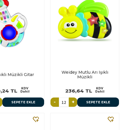
Weidey Mutlu Arı Işıklı
klı Müzikli Gitar
Müzikli
KDV
KDV
,24 TL
236,64 TL
Dahil
Dahil
-
+
SEPETE EKLE
SEPETE EKLE