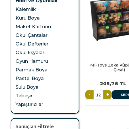
Hobi ve Oyuncak
Kalemlik
Kuru Boya
Maket Kartonu
Okul Çantaları
Okul Defterleri
Okul Eşyaları
Oyun Hamuru
Mi-Toys Zeka Küpü 
Çeşit)
Parmak Boya
Pastel Boya
205,76 TL
Sulu Boya
-
+
SEP
Tebeşir
Yapıştırıcılar
Sonuçları Filtrele