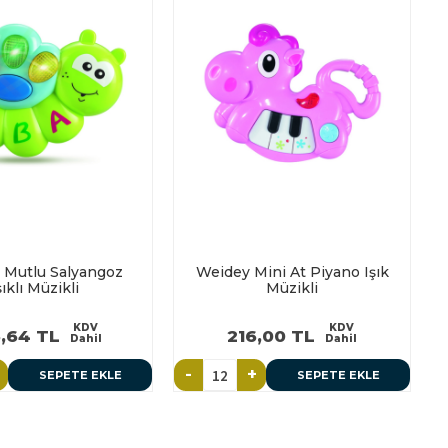
 Mutlu Salyangoz
Weidey Mini At Piyano Işık
şıklı Müzikli
Müzikli
KDV
KDV
,64 TL
216,00 TL
Dahil
Dahil
-
+
SEPETE EKLE
SEPETE EKLE