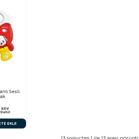
nlı Sesli
cak
KDV
Dahil
ETE EKLE
13 sonuçtan 1 ile 13 arası görünt