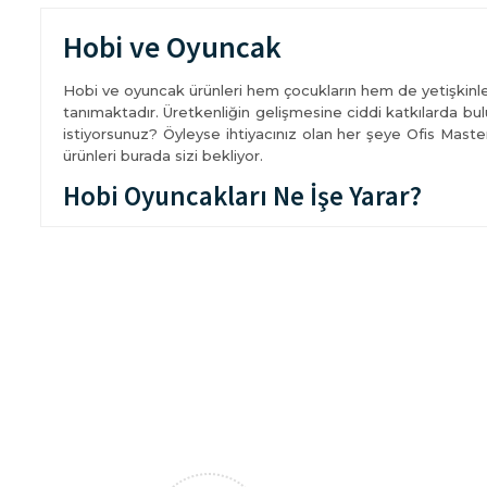
Hobi ve Oyuncak
Hobi ve oyuncak ürünleri hem çocukların hem de yetişkinleri
tanımaktadır. Üretkenliğin gelişmesine ciddi katkılarda bul
istiyorsunuz? Öyleyse ihtiyacınız olan her şeye Ofis Mast
ürünleri burada sizi bekliyor.
Hobi Oyuncakları Ne İşe Yarar?
Bunlar çocukların zamanını verimli bir şekilde değerlend
ve paylaşma gibi güzel hasletlerin gelişmesine de öncülük
Diğer taraftan bu oyuncakların kullanımı motor ve el becer
bulunmaktadır.
Hem bunlar dikkat ve konsantrasyonu da artırmaktadır. Ö
öğrenmelerine yardımcı olmakta, bakış açılarının genişlem
Bunlara ek olarak hobi oyuncakları ve malzemeleri ile me
yükseltmekte ve kendini keşfetmesini sağlamaktadır.
Rengârenk Hobi ve Oyuncak Ürünleri