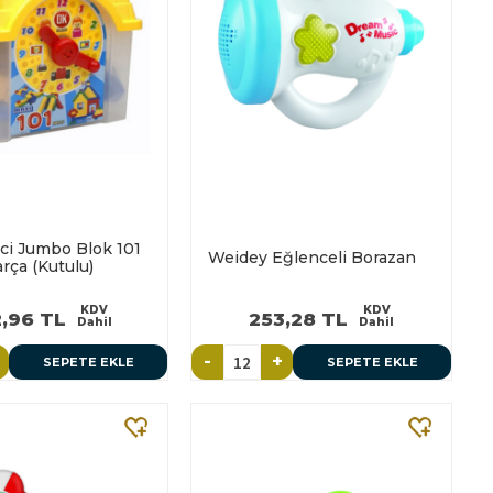
ici Jumbo Blok 101
Weidey Eğlenceli Borazan
rça (Kutulu)
KDV
KDV
,96 TL
253,28 TL
Dahil
Dahil
-
+
SEPETE EKLE
SEPETE EKLE