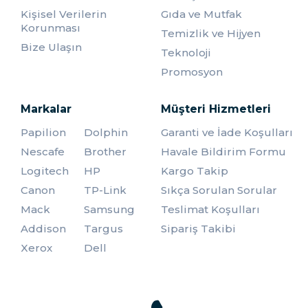
şişelerin kullanımını azaltarak çevreye duyarlı bir tutum
Kişisel Verilerin
Gıda ve Mutfak
sergileyebilirsiniz.
Korunması
Temizlik ve Hijyen
Matara Fiyatları Nedir ve Matara
Bize Ulaşın
Seçerken Dikkat Edilmesi
Teknoloji
Gerekenler
Promosyon
Çelik matara fiyatları, marka, tasarım, hacim ve ekstra
Markalar
Müşteri Hizmetleri
özelliklere bağlı olarak değişiklik gösterir. Kaliteli çelik
mataralar genellikle uzun ömürlüdür ve sıvıların sıcaklığını
Papilion
Dolphin
Garanti ve İade Koşulları
uzun süre koruma yeteneği sunar. Matara seçerken
Nescafe
Brother
Havale Bildirim Formu
dikkat edilmesi gereken bazı önemli noktalar:
Logitech
HP
Kargo Takip
Malzeme Kalitesi:
Paslanmaz çelik mataralar,
Canon
TP-Link
Sıkça Sorulan Sorular
dayanıklılığı ve hijyenik özellikleri nedeniyle tercih edilen
bir seçenektir. Yüksek kaliteli mataralar, içeceğinizi
Mack
Samsung
Teslimat Koşulları
etkilemeden uzun süre kullanım sağlar.
Addison
Targus
Sipariş Takibi
Kapasite:
Matara kullanım amacınıza uygun bir
Xerox
Dell
kapasiteye sahip olmalıdır. Günlük içecek ihtiyacınızı
karşılamak veya uzun süreli seyahatlerde kullanmak için
uygun hacimde bir matara seçmelisiniz.
Sızdırmazlık:
Kapanan bir kapak sistemi, mataranın