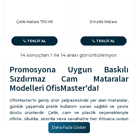
Çelik Matara 750 Ml
Emzikli Matara
TEKLIF AL
TEKLIF AL
14 sonuçtan 1 ile 14 arası görüntüleniyor.
Promosyona Uygun Baskılı
Sızdırmaz Cam Mataralar
Modelleri OfisMaster'da!
OfisMaster'ın geniş ürün yelpazesinde yer alan mataralar,
günlük yaşamda pratik kullanım sunan sağlıklı ve çevre
dostu ürünlerdir. Çelik, cam ve plastik seçenekleriyle
ofiste, okulda, sporda veya seyahatte her ihtiyaca uygun
alternatifler bulabilirsiniz. Özellikle
cam mataralar
, şıklığı
Daha Fazla Göster
ve sağlıklı kullanım avantajlarıyla öne çıkmaktadır. BPA
içermeyen yapıları sayesinde içeceğinizin doğal tadını