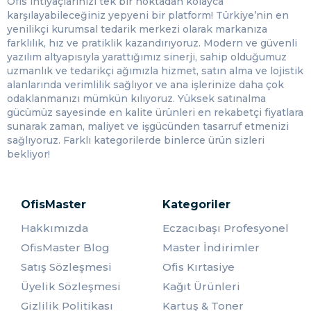
Ofis ihtiyaçlarınızı tek bir noktadan kolayca
azaltarak çevrenin korunmasına katkıda bulunur.
karşılayabileceğiniz yepyeni bir platform! Türkiye’nin en
Matara Kullanım Alanları
yenilikçi kurumsal tedarik merkezi olarak markanıza
farklılık, hız ve pratiklik kazandırıyoruz. Modern ve güvenli
yazılım altyapısıyla yarattığımız sinerji, sahip olduğumuz
Çelik mataraların kullanım alanları oldukça geniştir. İşte
uzmanlık ve tedarikçi ağımızla hizmet, satın alma ve lojistik
çelik mataraların yaygın olarak tercih edildiği alanlardan
alanlarında verimlilik sağlıyor ve ana işlerinize daha çok
bazıları:
odaklanmanızı mümkün kılıyoruz. Yüksek satınalma
Spor ve Egzersiz:
Çelik mataralar, spor salonları, yoga
gücümüz sayesinde en kalite ürünleri en rekabetçi fiyatlara
stüdyoları, koşu parkurları ve diğer egzersiz alanları için
sunarak zaman, maliyet ve işgücünden tasarruf etmenizi
ideal bir içecek taşıma çözümüdür. Hem su hem de spor
sağlıyoruz. Farklı kategorilerde binlerce ürün sizleri
içecekleri gibi sıvıları içerisinde taşıyabilir,
bekliyor!
antrenmanlarınızı en iyi şekilde destekleyebilirsiniz.
Seyahat:
Tatil, iş seyahati veya günlük hareketliliklerde
OfisMaster
çelik mataralar, içeceklerinizi yanınızda taşımanın kolay ve
Kategoriler
güvenli bir yolunu sunar. Uçak, otobüs veya tren
Hakkımızda
Eczacıbaşı Profesyonel
yolculuklarında yanınıza alabileceğiniz pratik bir
aksesuardır.
OfisMaster Blog
Master İndirimler
Satış Sözleşmesi
Ofis Kırtasiye
Okul ve İş:
Çelik mataralar, okulda veya işte su ihtiyacınızı
karşılamak için mükemmel bir seçenektir. Hem sağlıklı
Üyelik Sözleşmesi
Kağıt Ürünleri
içecekler tüketebilir hem de tek kullanımlık plastik
Gizlilik Politikası
Kartuş & Toner