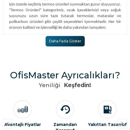
için özenle seçilmiş termos ürünleri sunmaktan gurur duyuyoruz.
"Termos Ürünleri" kategorimiz, sıcak içeceklerinizi veya soğuk
suyunuzu uzun süre taze tutacak termoslar, mataralar ve
polikarbon ürünleri gibi çeşitli seçenekleri içermektedir. Her bir
ürünün kalitesi ve işlevselliği ile daha yakından tanışalım:
Termoslar: İçeceğinizin Sıcaklığını Uzun Süre Korur
Daha Fazla Göster
Ofis Master termoslar, sıcak içeceklerinizi uzun süre sıcak, soğuk
içeceklerinizi ise serin tutarak keyfini çıkarmanızı sağlar. Yüksek
kaliteli izolasyon teknolojisi ile içeceğinizin sıcaklığını uzun süre
boyunca korur. Taşıması kolay, dayanıklı ve sızdırmaz yapısı ile
günlük yaşamınızın ayrılmaz bir parçası olur.
OfisMaster Ayrıcalıkları?
Mataralar: Sıvı İhtiyacınızı Her Yerde Karşılar
Y
e
n
i
l
i
ğ
i
|
Keşfedin!
Ofis Master mataralar, gün boyu sıvı ihtiyacınızı kolayca
karşılamanızı sağlar. Taşınabilir ve ergonomik tasarımı ile spor
salonundan ofise, seyahatten günlük yaşama kadar her yerde
pratik kullanım sunar. Sızdırmaz kapağı ile sıvıları güvenli bir
şekilde taşımanıza yardımcı olur.
Avantajlı Fiyatlar
Zamandan
Yakıttan Tasarruf
Polikarbon Ürünler: Hafif ve Dayanıklı Çözümler