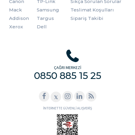
Canon
TP-Link
Sıkça Sorulan Sorular
Mack
Samsung
Teslimat Koşulları
Addison
Targus
Sipariş Takibi
Xerox
Dell
ÇAĞRI MERKEZİ
0850 885 15 25
𝕏
İNTERNETTE GÜVENLİ ALIŞVERİŞ