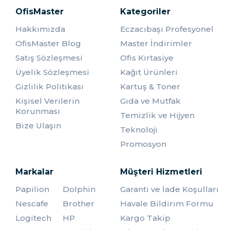
Ofis Master olarak, termos ürünleri kategorimizdeki
OfisMaster
ürünlerimizle sıcak ve soğuk içeceklerin keyfini çıkarmanıza
Kategoriler
yardımcı olmayı amaçlıyoruz. Pratik, kaliteli ve şık termos
Hakkımızda
Eczacıbaşı Profesyonel
ürünleri ile yaşamınızı daha konforlu hale getirebilirsiniz.
OfisMaster Blog
Master İndirimler
Satış Sözleşmesi
Ofis Kırtasiye
Üyelik Sözleşmesi
Kağıt Ürünleri
Gizlilik Politikası
Kartuş & Toner
Kişisel Verilerin
Gıda ve Mutfak
Korunması
Temizlik ve Hijyen
Bize Ulaşın
Teknoloji
Promosyon
Markalar
Müşteri Hizmetleri
Papilion
Dolphin
Garanti ve İade Koşulları
Nescafe
Brother
Havale Bildirim Formu
Logitech
HP
Kargo Takip