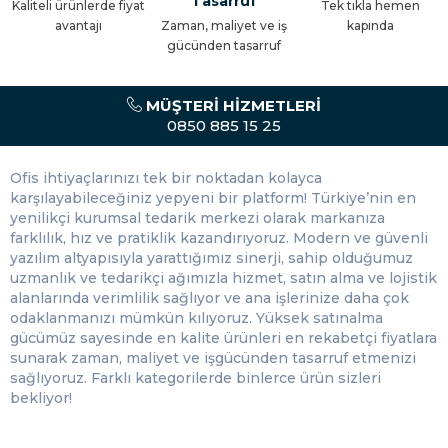
Tasarruf
Kaliteli ürünlerde fiyat
Tek tıkla hemen
Ofis Master polikarbon ürünleri, hafif ve dayanıklı malzemeden
avantajı
Zaman, maliyet ve iş
kapında
üretilmiştir. Bu ürünler, darbelere karşı direnç gösterirken aynı
gücünden tasarruf
zamanda hafifliği sayesinde taşıması kolaydır. Polikarbon
materyal, uzun ömürlü kullanım sağlar ve farklı renk ve
tasarımları ile tarzınızı yansıtmanızı sağlar.
MÜŞTERI HIZMETLERI
0850 885 15 25
Sıcak ve Soğukun Keyfini Çıkarın
Ofis Master olarak, termos ürünleri kategorimizdeki ürünlerin
Ofis ihtiyaçlarınızı tek bir noktadan kolayca
fonksiyonelliğini ve kalitesini en üst düzeyde tutmayı taahhüt
karşılayabileceğiniz yepyeni bir platform! Türkiye’nin en
ediyoruz. Sıcak içeceklerinizi sıcak, soğuk içeceklerinizi soğuk
yenilikçi kurumsal tedarik merkezi olarak markanıza
tutarak ihtiyaçlarınıza mükemmel şekilde cevap veriyoruz.
farklılık, hız ve pratiklik kazandırıyoruz. Modern ve güvenli
yazılım altyapısıyla yarattığımız sinerji, sahip olduğumuz
Termos Ürünleri Fiyatları
uzmanlık ve tedarikçi ağımızla hizmet, satın alma ve lojistik
alanlarında verimlilik sağlıyor ve ana işlerinize daha çok
Ofis Master olarak, termos ürünleri kategorimizdeki
odaklanmanızı mümkün kılıyoruz. Yüksek satınalma
ürünlerimizin rekabetçi fiyatlarla sunulduğunu belirtmekten
gücümüz sayesinde en kalite ürünleri en rekabetçi fiyatlara
memnuniyet duyarız. Size çeşitli fiyat aralıkları sunarak,
sunarak zaman, maliyet ve işgücünden tasarruf etmenizi
ihtiyaçlarınıza uygun en iyi çözümü seçme imkanı sağlıyoruz.
sağlıyoruz. Farklı kategorilerde binlerce ürün sizleri
Daha fazla bilgi almak veya ürünlerimizi incelemek için web
bekliyor!
sitemizi ziyaret edebilir veya müşteri hizmetlerimize
başvurabilirsiniz.