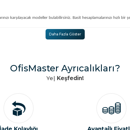
ı karşılayacak modeller bulabilirsiniz. Basit hesaplamalarınızı hızlı bir şe
Daha Fazla Göster
e detaylı hesap tabloları için idealdir. Büyük rakamlarla çalışmanız g
OfisMaster Ayrıcalıkları?
aplamaları yapabilmeniz için geniş bir yelpaze sunar. Özel hesaplamalar, yü
Y
e
n
i
l
|
Keşfedin!
ş modelleri uygun fiyatlarla sunar. İşlevselliği ve kaliteyi bir araya geti
dinebilirsiniz.
nızın imzasını taşıyan özel ürünlerdir. Logo veya özel bir mesajla kişisell
Avantajlı Fiyatlar
Zamandan 