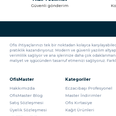
Koşulsuz 14 gün iade
Hesap Makinesi Seçerken Dikkat Edilmesi Gerekenler: İhtiyacı
garantisi
Hesap makinesi seçerken, kullanım amacınızı göz önünde bulundurm
modeller daha uygun olabilir. Ayrıca, taşınabilirlik ve pil ömrü gib
OfisMaster Hesap Makinesi Kategorisi, hesaplamalarınızı daha hız
inceleyerek, işlerinizi daha verimli bir şekilde yönetebilirsiniz.
Ofis ihtiyaçlarınızı tek bir noktadan kolayca karşılayabil
pratiklik kazandırıyoruz. Modern ve güvenli yazılım altyap
verimlilik sağlıyor ve ana işlerinize daha çok odaklanma
maliyet ve işgücünden tasarruf etmenizi sağlıyoruz. Farklı
OfisMaster
Kategoriler
Hakkımızda
Eczacıbaşı Profesyonel
OfisMaster Blog
Master İndirimler
Satış Sözleşmesi
Ofis Kırtasiye
Üyelik Sözleşmesi
Kağıt Ürünleri