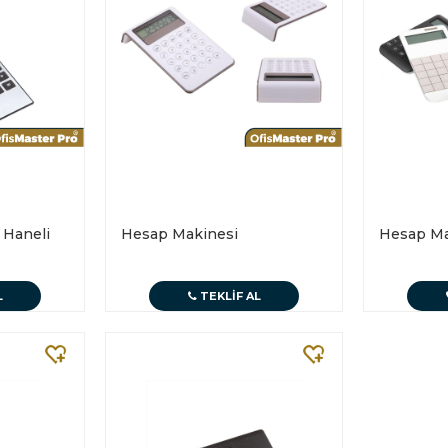
 Haneli
Hesap Makinesi
Hesap Ma
L
TEKLIF AL