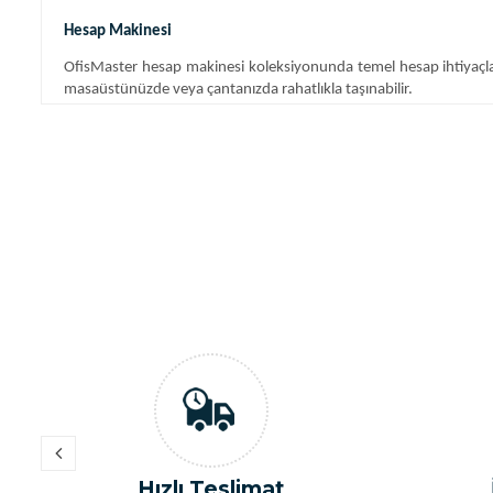
Hesap Makinesi
OfisMaster hesap makinesi koleksiyonunda temel hesap ihtiyaçlarınız
masaüstünüzde veya çantanızda rahatlıkla taşınabilir.
12 Haneli Hesap Makinesi
12 haneli hesap makinesi modelleri, daha büyük hesaplamalar v
görüntüleyebilir ve hassas hesaplamaları kolaylıkla yapabilirsiniz.
Çok Fonksiyonlu Hesap Makinesi
OfisMaster çok fonksiyonlu hesap makinesi seçenekleri, farklı hes
modeller, işlerinizi kolaylaştırır.
Hesap Makinesi Fiyatları
OfisMaster, hesap makinesi kategorisinde hem temel hem de gelişmi
sunar. İhtiyacınıza uygun bir hesap makinesini bütçenizi aşmadan e
Baskılı Hesap Makinesi: İşinizin İmzası
OfisMaster baskılı hesap makinesi seçenekleri, işinizin veya marka
İade Kolaylığı
olarak mükemmel bir seçenektir.