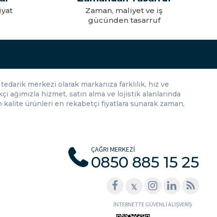
yet ve iş
Tek tıkla hemen
tasarruf
kapında
n, daha karmaşık işlemler için çok fonksiyonlu veya büyük ekranlı
klı ihtiyaçlara ve bütçelere uygun hesap makinesi seçeneklerimizi
tedarik merkezi olarak markanıza farklılık, hız ve
çi ağımızla hizmet, satın alma ve lojistik alanlarında
kalite ürünleri en rekabetçi fiyatlara sunarak zaman,
ÇAĞRI MERKEZİ
0850 885 15 25
𝕏
İNTERNETTE GÜVENLİ ALIŞVERİŞ