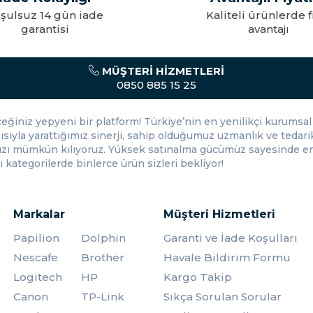
Kaliteli ürünlerde fiyat
Zaman, mali
nıza Uygun Seçim
avantajı
gücünden 
anız önemlidir. Temel hesaplamalar için basit modeller yeterli olabilirke
i faktörleri de göz önünde bulundurarak en iyi seçimi yapabilirsiniz.
MÜŞTERI HIZMETLERI
lı ve kolay bir şekilde yapmanız için geniş bir ürün yelpazesi sunar. Far
0850 885 15 25
eceğiniz yepyeni bir platform! Türkiye’nin en yenilikçi kurumsal 
ısıyla yarattığımız sinerji, sahip olduğumuz uzmanlık ve tedarik
nızı mümkün kılıyoruz. Yüksek satınalma gücümüz sayesinde en 
 kategorilerde binlerce ürün sizleri bekliyor!
Markalar
Müşteri Hizmetleri
Papilion
Dolphin
Garanti ve İade Koşulları
Nescafe
Brother
Havale Bildirim Formu
Logitech
HP
Kargo Takip
Canon
TP-Link
Sıkça Sorulan Sorular