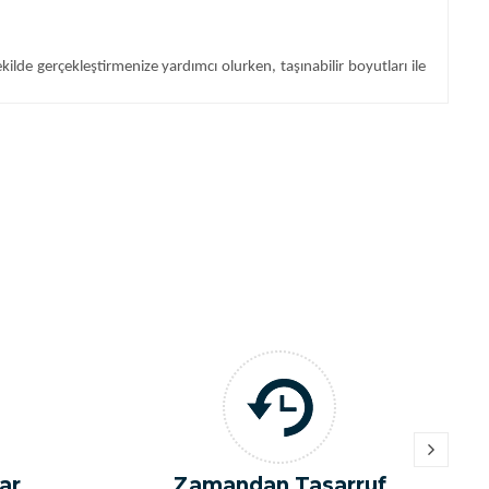
kilde gerçekleştirmenize yardımcı olurken, taşınabilir boyutları ile
ereken durumlarda, 12 haneli ekran sayesinde daha fazla sayıyı
zde hesaplamaları, döviz çevrimleri ve daha fazlasını yapabilen bu
rerek hesap makinesi fiyatları konusunda da size farklı seçenekler
eştirilmiş baskılı hesap makinesi, hem iş yeri içinde hem de hediye
Tasarruf
Yakıttan Tasarruf