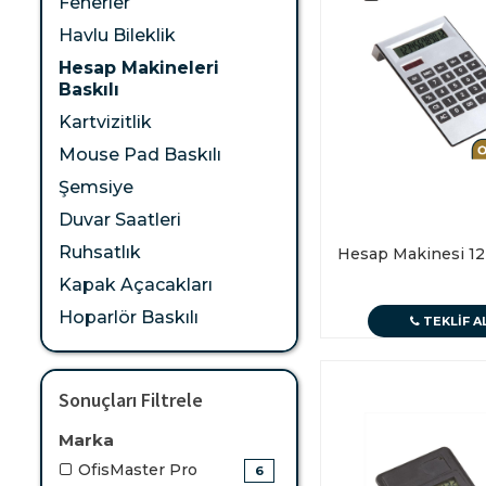
Fenerler
Havlu Bileklik
Hesap Makineleri
Baskılı
Kartvizitlik
Mouse Pad Baskılı
Şemsiye
Duvar Saatleri
Ruhsatlık
Hesap Makinesi 12
Kapak Açacakları
Hoparlör Baskılı
TEKLIF A
Sonuçları Filtrele
Marka
OfisMaster Pro
6