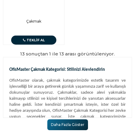
Çakmak
TEKLIF AL
13 sonuçtan 1 ile 13 arası görüntüleniyor.
OfisMaster Çakmak Kategorisi: Stilinizi Alevlendirin
OfisMaster olarak, çakmak kategorimizde estetik tasarım ve
işlevselliği bir araya getirerek günlük yaşamınıza zarif ve kullanışlı
dokunuşlar sunuyoruz. Çakmaklar, sadece alevi yakmakla
kalmayıp stilinizi ve kişisel tercihlerinizi de yansıtan aksesuarlar
haline geldi. İster kendinizi şımartmak isteyin, ister özel bir
hediye arayışında olun, OfisMaster Çakmak Kategorisi her zevke
uygun seçenekler sunar. İşte çakmak kategorimizde
bulabileceğiniz ürünler ve detaylar:
Daha Fazla Göster
Tokati Çakmak