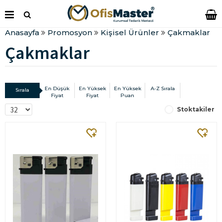
Anasayfa
Promosyon
Kişisel Ürünler
Çakmaklar
Çakmaklar
En Düşük
En Yüksek
En Yüksek
A-Z Sırala
Sırala
Fiyat
Fiyat
Puan
Stoktakiler