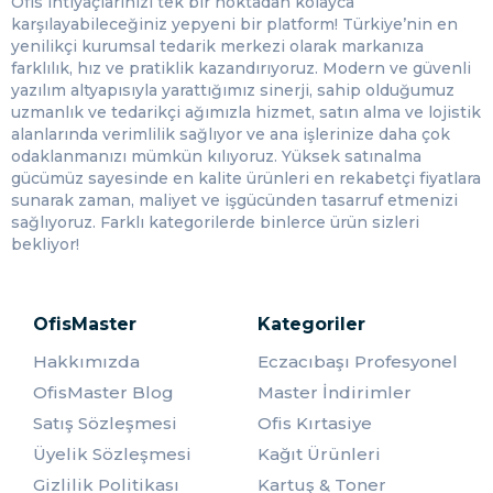
Ofis ihtiyaçlarınızı tek bir noktadan kolayca
bir şekilde korunurken kullanımı da kolaylaşır. OfisMaster
karşılayabileceğiniz yepyeni bir platform! Türkiye’nin en
manyetolu siboplu çakmakları, dayanıklılığı ve işlevselliğiyle
yenilikçi kurumsal tedarik merkezi olarak markanıza
günlük yaşamınıza fonksiyonellik katar.
farklılık, hız ve pratiklik kazandırıyoruz. Modern ve güvenli
yazılım altyapısıyla yarattığımız sinerji, sahip olduğumuz
Kişiye Özel Çakmak
uzmanlık ve tedarikçi ağımızla hizmet, satın alma ve lojistik
alanlarında verimlilik sağlıyor ve ana işlerinize daha çok
Kişiye özel çakmaklar, özel anlam ve değer katmak için
odaklanmanızı mümkün kılıyoruz. Yüksek satınalma
mükemmel bir seçenektir. İsim, tarih veya özel bir mesajla
gücümüz sayesinde en kalite ürünleri en rekabetçi fiyatlara
kişiselleştirilmiş çakmaklar, kendinizi veya sevdiklerinizi
sunarak zaman, maliyet ve işgücünden tasarruf etmenizi
şımartmanın zarif bir yolunu sunar.
sağlıyoruz. Farklı kategorilerde binlerce ürün sizleri
Clipper Çakmak
bekliyor!
Clipper çakmaklar, rahat kullanım ve yüksek kaliteyi bir araya
getirir. Pratik açılır-kapanır mekanizması ve dolum olanaklarıyla
öne çıkan Clipper çakmaklar, çakmağınızı her an kullanmaya hazır
OfisMaster
Kategoriler
tutar.
Hakkımızda
Eczacıbaşı Profesyonel
MRY Çakmak
OfisMaster Blog
Master İndirimler
MRY çakmaklar, estetik tasarım ve farklı renk seçenekleriyle
Satış Sözleşmesi
Ofis Kırtasiye
dikkat çeker. Dayanıklı malzemeler ve şık tasarımıyla MRY
Üyelik Sözleşmesi
Kağıt Ürünleri
çakmaklar, çakmağınızı stilinizi yansıtan bir aksesuar haline
Gizlilik Politikası
Kartuş & Toner
getirir.