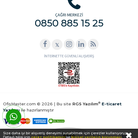
ÇAĞRI MERKEZİ
0850 885 15 25
𝕏
İNTERNETTE GÜVENLİ ALIŞVERİŞ
®
OfisMaster.com © 2026 | Bu site
RGS Yazılım
E-ticaret
Yazılımı
ile hazırlanmıştır
WhatsApp ile Hemen Ulaş!
Size daha iyi bir alışveriş deneyimi sunabilmek için çerezler kullanıyoruz.
Detaylı bilgi için
çerez politikamızı
ve
kişisel verilerin korunması