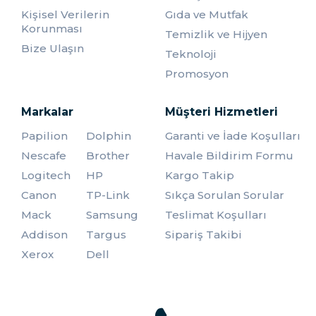
Kişisel Verilerin
Gıda ve Mutfak
Çakmak Fiyatları
Korunması
Temizlik ve Hijyen
OfisMaster çakmak kategorisi, farklı tasarım ve işlevlerdeki
Bize Ulaşın
Teknoloji
ürünleri uygun fiyatlarla sunar. Hem stilinizi yansıtan hem de
Promosyon
günlük hayatınızı kolaylaştıran çakmak modellerini uygun
fiyatlarla bulabilirsiniz. Estetik ve işlevselliğin uyumunu
yakalamak için geniş ürün yelpazemizi keşfedin.
Markalar
Müşteri Hizmetleri
OfisMaster Çakmak Kategorisi, tarzınıza ve ihtiyaçlarınıza uygun
Papilion
Dolphin
Garanti ve İade Koşulları
çakmak modelleriyle dolu. Hem kendinizi hem de sevdiklerinizi
özel hissettirecek çakmakları keşfederek günlük yaşamınıza zarif
Nescafe
Brother
Havale Bildirim Formu
ve işlevsel bir dokunuş katın.
Logitech
HP
Kargo Takip
Canon
TP-Link
Sıkça Sorulan Sorular
Mack
Samsung
Teslimat Koşulları
Addison
Targus
Sipariş Takibi
Xerox
Dell