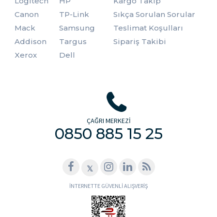
Logitech
HP
Kargo Takip
Canon
TP-Link
Sıkça Sorulan Sorular
Mack
Samsung
Teslimat Koşulları
Addison
Targus
Sipariş Takibi
Xerox
Dell
ÇAĞRI MERKEZİ
0850 885 15 25
𝕏
İNTERNETTE GÜVENLİ ALIŞVERİŞ