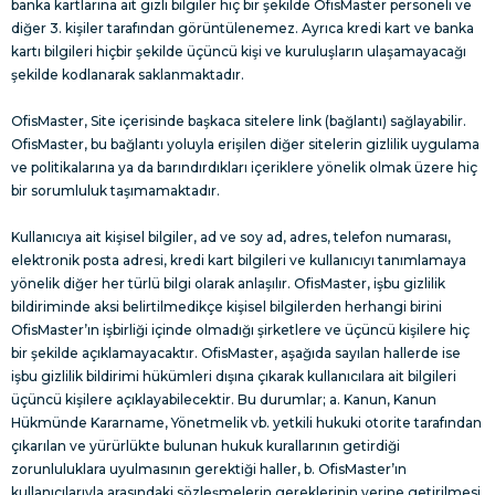
banka kartlarına ait gizli bilgiler hiç bir şekilde OfisMaster personeli ve
diğer 3. kişiler tarafından görüntülenemez. Ayrıca kredi kart ve banka
kartı bilgileri hiçbir şekilde üçüncü kişi ve kuruluşların ulaşamayacağı
şekilde kodlanarak saklanmaktadır.
OfisMaster, Site içerisinde başkaca sitelere link (bağlantı) sağlayabilir.
OfisMaster, bu bağlantı yoluyla erişilen diğer sitelerin gizlilik uygulama
ve politikalarına ya da barındırdıkları içeriklere yönelik olmak üzere hiç
bir sorumluluk taşımamaktadır.
Kullanıcıya ait kişisel bilgiler, ad ve soy ad, adres, telefon numarası,
elektronik posta adresi, kredi kart bilgileri ve kullanıcıyı tanımlamaya
yönelik diğer her türlü bilgi olarak anlaşılır. OfisMaster, işbu gizlilik
bildiriminde aksi belirtilmedikçe kişisel bilgilerden herhangi birini
OfisMaster’ın işbirliği içinde olmadığı şirketlere ve üçüncü kişilere hiç
bir şekilde açıklamayacaktır. OfisMaster, aşağıda sayılan hallerde ise
işbu gizlilik bildirimi hükümleri dışına çıkarak kullanıcılara ait bilgileri
üçüncü kişilere açıklayabilecektir. Bu durumlar; a. Kanun, Kanun
Hükmünde Kararname, Yönetmelik vb. yetkili hukuki otorite tarafından
çıkarılan ve yürürlükte bulunan hukuk kurallarının getirdiği
zorunluluklara uyulmasının gerektiği haller, b. OfisMaster’ın
kullanıcılarıyla arasındaki sözleşmelerin gereklerinin yerine getirilmesi