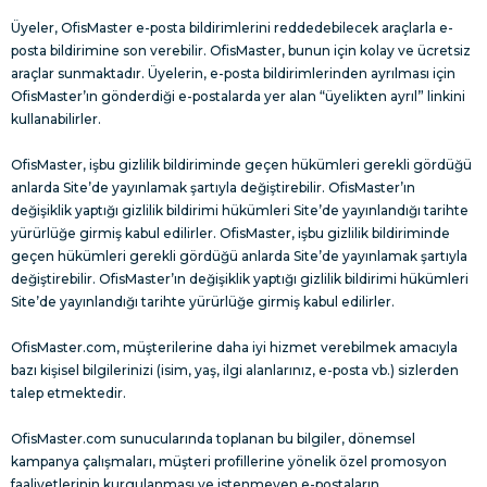
Üyeler, OfisMaster e-posta bildirimlerini reddedebilecek araçlarla e-
posta bildirimine son verebilir. OfisMaster, bunun için kolay ve ücretsiz
araçlar sunmaktadır. Üyelerin, e-posta bildirimlerinden ayrılması için
OfisMaster’ın gönderdiği e-postalarda yer alan “üyelikten ayrıl” linkini
kullanabilirler.
OfisMaster, işbu gizlilik bildiriminde geçen hükümleri gerekli gördüğü
anlarda Site’de yayınlamak şartıyla değiştirebilir. OfisMaster’ın
değişiklik yaptığı gizlilik bildirimi hükümleri Site’de yayınlandığı tarihte
yürürlüğe girmiş kabul edilirler. OfisMaster, işbu gizlilik bildiriminde
geçen hükümleri gerekli gördüğü anlarda Site’de yayınlamak şartıyla
değiştirebilir. OfisMaster’ın değişiklik yaptığı gizlilik bildirimi hükümleri
Site’de yayınlandığı tarihte yürürlüğe girmiş kabul edilirler.
OfisMaster.com, müşterilerine daha iyi hizmet verebilmek amacıyla
bazı kişisel bilgilerinizi (isim, yaş, ilgi alanlarınız, e-posta vb.) sizlerden
talep etmektedir.
OfisMaster.com sunucularında toplanan bu bilgiler, dönemsel
kampanya çalışmaları, müşteri profillerine yönelik özel promosyon
faaliyetlerinin kurgulanması ve istenmeyen e-postaların