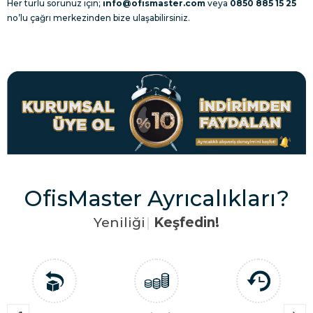
Her türlü sorunuz için;
info@ofismaster.com
veya
0850 885 15 25
no’lu çağrı merkezinden bize ulaşabilirsiniz.
OfisMaster Ayrıcalıkları?
Y
e
n
i
l
i
ğ
i
|
Keşfedin!