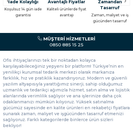
İade Kolaylığı
Avantajlı Fiyatlar
Zamandan
Tasarruf
Koşulsuz 14 gün iade
Kaliteli ürünlerde fiyat
garantisi
avantajı
Zaman, maliyet ve iş
gücünden tasarruf
MÜŞTERI HIZMETLERI
0850 885 15 25
Ofis ihtiyaçlarınızı tek bir noktadan kolayca
karşılayabileceğiniz yepyeni bir platform! Türkiye’nin en
yenilikçi kurumsal tedarik merkezi olarak markanıza
farklılık, hız ve pratiklik kazandırıyoruz. Modern ve güvenli
yazılım altyapısıyla yarattığımız sinerji, sahip olduğumuz
uzmanlık ve tedarikçi ağımızla hizmet, satın alma ve lojistik
alanlarında verimlilik sağlıyor ve ana işlerinize daha çok
odaklanmanızı mümkün kılıyoruz. Yüksek satınalma
gücümüz sayesinde en kalite ürünleri en rekabetçi fiyatlara
sunarak zaman, maliyet ve işgücünden tasarruf etmenizi
sağlıyoruz. Farklı kategorilerde binlerce ürün sizleri
bekliyor!