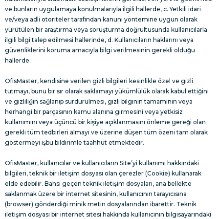
ve bunların uygulamaya konulmalarıyla ilgili hallerde, c. Yetkili idari
ve/veya adli otoriteler tarafından kanuni yöntemine uygun olarak
yürütülen bir araştırma veya soruşturma doğrultusunda kullanıcılarla
ilgili bilgi talep edilmesi hallerinde, d. Kullanıcıların haklarını veya
güvenliklerini koruma amacıyla bilgi verilmesinin gerekli olduğu
hallerde.
OfisMaster, kendisine verilen gizli bilgileri kesinlikle özel ve gizli
tutmayı, bunu bir sır olarak saklamayı yükümlülük olarak kabul ettiğini
ve gizliliğin sağlanıp sürdürülmesi, gizli bilginin tamamının veya
herhangi bir parçasının kamu alanına girmesini veya yetkisiz
kullanımını veya üçüncü bir kişiye açıklanmasını önleme gereği olan
gerekli tüm tedbirleri almayı ve üzerine düşen tüm özeni tam olarak
göstermeyi işbu bildirimle taahhüt etmektedir.
OfisMaster, kullanıcılar ve kullanıcıların Site’yi kullanımı hakkındaki
bilgileri, teknik bir iletişim dosyası olan çerezler (Cookie) kullanarak
elde edebilir. Bahsi geçen teknik iletişim dosyaları, ana bellekte
saklanmak üzere bir internet sitesinin, kullanıcının tarayıcısına
(browser) gönderdiği minik metin dosyalarından ibarettir. Teknik
iletişim dosyası bir internet sitesi hakkında kullanıcının bilgisayarındaki