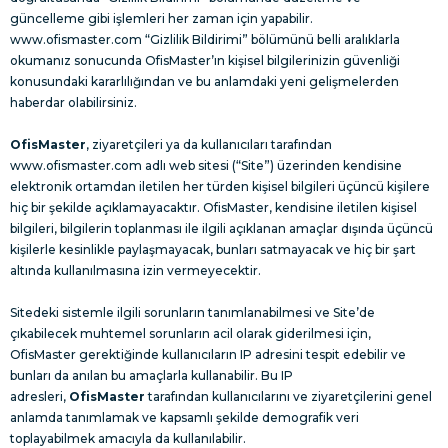
güncelleme gibi işlemleri her zaman için yapabilir.
www.ofismaster.com “Gizlilik Bildirimi” bölümünü belli aralıklarla
okumanız sonucunda OfisMaster’ın kişisel bilgilerinizin güvenliği
konusundaki kararlılığından ve bu anlamdaki yeni gelişmelerden
haberdar olabilirsiniz.
OfisMaster
, ziyaretçileri ya da kullanıcıları tarafından
www.ofismaster.com adlı web sitesi (“Site”) üzerinden kendisine
elektronik ortamdan iletilen her türden kişisel bilgileri üçüncü kişilere
hiç bir şekilde açıklamayacaktır. OfisMaster, kendisine iletilen kişisel
bilgileri, bilgilerin toplanması ile ilgili açıklanan amaçlar dışında üçüncü
kişilerle kesinlikle paylaşmayacak, bunları satmayacak ve hiç bir şart
altında kullanılmasına izin vermeyecektir.
Sitedeki sistemle ilgili sorunların tanımlanabilmesi ve Site’de
çıkabilecek muhtemel sorunların acil olarak giderilmesi için,
OfisMaster gerektiğinde kullanıcıların IP adresini tespit edebilir ve
bunları da anılan bu amaçlarla kullanabilir. Bu IP
adresleri,
OfisMaster
tarafından kullanıcılarını ve ziyaretçilerini genel
anlamda tanımlamak ve kapsamlı şekilde demografik veri
toplayabilmek amacıyla da kullanılabilir.