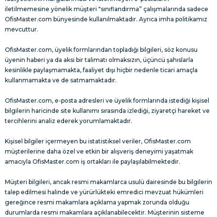
iletilmemesine yönelik müşteri "sınıflandırma” çalışmalarında sadece
OfisMaster.com bünyesinde kullanılmaktadır. Ayrıca imha politikamız
mevcuttur.
OfisMaster.com, üyelik formlarından topladığı bilgileri, söz konusu
üyenin haberi ya da aksi bir talimatı olmaksızın, üçüncü şahıslarla
kesinlikle paylaşmamakta, faaliyet dışı hiçbir nedenle ticari amaçla
kullanmamakta ve de satmamaktadır.
OfisMaster.com, e-posta adresleri ve üyelik formlarında istediği kişisel
bilgilerin haricinde site kullanımı sırasında izlediği, ziyaretçi hareket ve
tercihlerini analiz ederek yorumlamaktadır.
Kişisel bilgiler içermeyen bu istatistiksel veriler, OfisMaster.com
müşterilerine daha özel ve etkin bir alışveriş deneyimi yaşatmak
amacıyla OfisMaster.com iş ortakları ile paylaşılabilmektedir.
Müşteri bilgileri, ancak resmi makamlarca usulü dairesinde bu bilgilerin
talep edilmesi halinde ve yürürlükteki emredici mevzuat hükümleri
gereğince resmi makamlara açıklama yapmak zorunda olduğu
durumlarda resmi makamlara açıklanabilecektir. Müşterinin sisteme