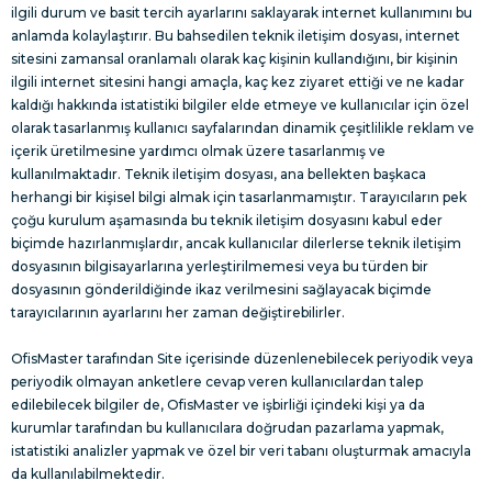
ilgili durum ve basit tercih ayarlarını saklayarak internet kullanımını bu
anlamda kolaylaştırır. Bu bahsedilen teknik iletişim dosyası, internet
sitesini zamansal oranlamalı olarak kaç kişinin kullandığını, bir kişinin
ilgili internet sitesini hangi amaçla, kaç kez ziyaret ettiği ve ne kadar
kaldığı hakkında istatistiki bilgiler elde etmeye ve kullanıcılar için özel
olarak tasarlanmış kullanıcı sayfalarından dinamik çeşitlilikle reklam ve
içerik üretilmesine yardımcı olmak üzere tasarlanmış ve
kullanılmaktadır. Teknik iletişim dosyası, ana bellekten başkaca
herhangi bir kişisel bilgi almak için tasarlanmamıştır. Tarayıcıların pek
çoğu kurulum aşamasında bu teknik iletişim dosyasını kabul eder
biçimde hazırlanmışlardır, ancak kullanıcılar dilerlerse teknik iletişim
dosyasının bilgisayarlarına yerleştirilmemesi veya bu türden bir
dosyasının gönderildiğinde ikaz verilmesini sağlayacak biçimde
tarayıcılarının ayarlarını her zaman değiştirebilirler.
OfisMaster tarafından Site içerisinde düzenlenebilecek periyodik veya
periyodik olmayan anketlere cevap veren kullanıcılardan talep
edilebilecek bilgiler de, OfisMaster ve işbirliği içindeki kişi ya da
kurumlar tarafından bu kullanıcılara doğrudan pazarlama yapmak,
istatistiki analizler yapmak ve özel bir veri tabanı oluşturmak amacıyla
da kullanılabilmektedir.