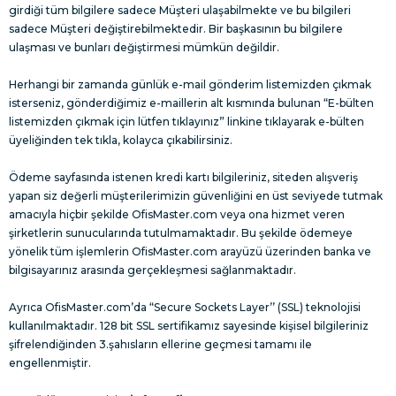
girdiği tüm bilgilere sadece Müşteri ulaşabilmekte ve bu bilgileri
sadece Müşteri değiştirebilmektedir. Bir başkasının bu bilgilere
ulaşması ve bunları değiştirmesi mümkün değildir.
Herhangi bir zamanda günlük e-mail gönderim listemizden çıkmak
isterseniz, gönderdiğimiz e-maillerin alt kısmında bulunan “E-bülten
listemizden çıkmak için lütfen tıklayınız” linkine tıklayarak e-bülten
üyeliğinden tek tıkla, kolayca çıkabilirsiniz.
Ödeme sayfasında istenen kredi kartı bilgileriniz, siteden alışveriş
yapan siz değerli müşterilerimizin güvenliğini en üst seviyede tutmak
amacıyla hiçbir şekilde OfisMaster.com veya ona hizmet veren
şirketlerin sunucularında tutulmamaktadır. Bu şekilde ödemeye
yönelik tüm işlemlerin OfisMaster.com arayüzü üzerinden banka ve
bilgisayarınız arasında gerçekleşmesi sağlanmaktadır.
Ayrıca OfisMaster.com’da “Secure Sockets Layer’’ (SSL) teknolojisi
kullanılmaktadır. 128 bit SSL sertifikamız sayesinde kişisel bilgileriniz
şifrelendiğinden 3.şahısların ellerine geçmesi tamamı ile
engellenmiştir.