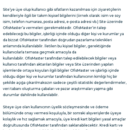
Site’ye üye olup kullanıcı gibi sıfatların kazanılması için ziyaretçilerin
kendileriyle ilgili bir takım kişisel bilgilerini (örnek olarak: isim ve soy
isim, telefon numarası, posta adresi, e-posta adresi vb.) Site üzerinde
OfisMaster’a vermeleri gerekmektedir. OfisMaster’ın talep
edebileceği bu bilgiler, işbirliği içinde olduğu diğer kişi ve kurumlar ya
da bizzat OfisMaster tarafından doğrudan pazarlama teknikleri
anlamında kullanılabilir. İletilen bu kişisel bilgiler, gerektiğinde
kullanıcılarla temasa geçmek amacıyla da
kullanılabilir. OfisMaster tarafından talep edilebilecek bilgiler veya
kullanıcı tarafından aktarılan bilgiler veya Site üzerinden yapılan
işlemlerde ortaya koyulan ilgili bilgiler OfisMaster ve işbirliği içinde
olduğu diğer kişi ve kurumlar tarafından kullanıcının kimliği hiç bir
şekilde açığa çıkarılmaksızın sadece çeşitli istatistiki değerlendirmeler,
veri tabanı oluşturma çabaları ve pazar araştırmaları yapma gibi
durumlar dahilinde kullanılabilir.
Siteye üye olan kullanıcının üyelik sözleşmesinde ve ödeme
bölümünde onay vermesi koşuluyla, bir sonraki alışverişlerde üyeye
kolaylık ve hız sağlamak amacıyla, üye kredi kart bilgileri yasal amaçlar
doğrultusunda OfisMaster tarafından saklanabilecektir. Kredi kartı ve