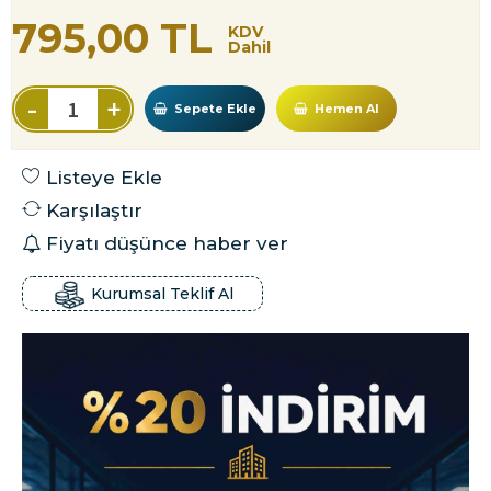
795,00 TL
KDV
Dahil
-
+
Sepete Ekle
Hemen Al
Listeye Ekle
Karşılaştır
Fiyatı düşünce haber ver
Kurumsal Teklif Al