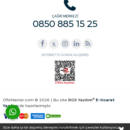
ÇAĞRI MERKEZİ
0850 885 15 25
𝕏
İNTERNETTE GÜVENLİ ALIŞVERİŞ
®
OfisMaster.com © 2026 | Bu site
RGS Yazılım
E-ticaret
Yazılımı
ile hazırlanmıştır
WhatsApp ile Hemen Ulaş!
Size daha iyi bir alışveriş deneyimi sunabilmek için çerezler kullanıyoruz.