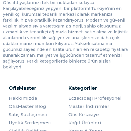
Ofis ihtiyaçlarınızı tek bir noktadan kolayca
uygun fiyatlarla OfisMaster.com'da sizi bekliyor!
karşılayabileceğiniz yepyeni bir platform! Türkiye’nin en
Kahve keyfinizi zenginleştirmek için ihtiyaç
yenilikçi kurumsal tedarik merkezi olarak markanıza
duyduğunuz bu kahve kremasını en uygun
farklılık, hız ve pratiklik kazandırıyoruz. Modern ve güvenli
fiyatlarla satın almak için doğru
yazılım altyapısıyla yarattığımız sinerji, sahip olduğumuz
yerdesiniz. OfisMaster.com'da bu kaliteli kahve
uzmanlık ve tedarikçi ağımızla hizmet, satın alma ve lojistik
kremasını en uygun fiyatlarla bulabilir ve kahve
alanlarında verimlilik sağlıyor ve ana işlerinize daha çok
deneyiminizi daha da özel hale
odaklanmanızı mümkün kılıyoruz. Yüksek satınalma
getirebilirsiniz. OfisMaster.com'un kullanıcı dostu
gücümüz sayesinde en kalite ürünleri en rekabetçi fiyatlara
arayüzü ve güvenli ödeme seçenekleri sayesinde
sunarak zaman, maliyet ve işgücünden tasarruf etmenizi
siparişinizi kolayca tamamlayabilirsiniz. Hızlı ve
sağlıyoruz. Farklı kategorilerde binlerce ürün sizleri
güvenilir teslimat hizmetiyle Coffee Mate Kahve
bekliyor!
Kreması'nı en kısa sürede kapınıza
getirebilirsiniz. Şimdi siparişinizi verin ve kahve
keyfinizi daha da özelleştirin!
OfisMaster
Kategoriler
Hakkımızda
Eczacıbaşı Profesyonel
OfisMaster Blog
Master İndirimler
Satış Sözleşmesi
Ofis Kırtasiye
Üyelik Sözleşmesi
Kağıt Ürünleri
Gizlilik Politikası
Kartuş & Toner