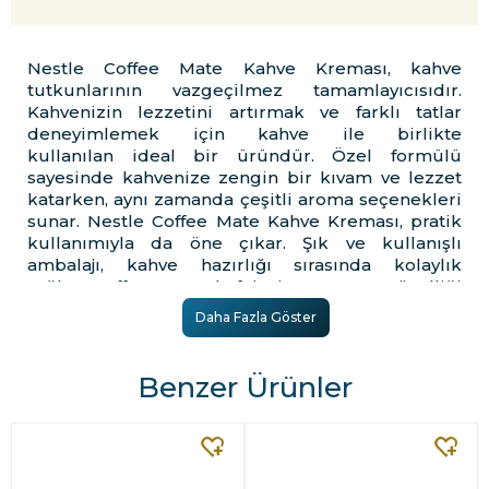
Nestle Coffee Mate Kahve Kreması, kahve
tutkunlarının vazgeçilmez tamamlayıcısıdır.
Kahvenizin lezzetini artırmak ve farklı tatlar
deneyimlemek için kahve ile birlikte
kullanılan ideal bir üründür. Özel formülü
sayesinde kahvenize zengin bir kıvam ve lezzet
katarken, aynı zamanda çeşitli aroma seçenekleri
sunar. Nestle Coffee Mate Kahve Kreması, pratik
kullanımıyla da öne çıkar. Şık ve kullanışlı
ambalajı, kahve hazırlığı sırasında kolaylık
sağlar. Coffee Mate, kafein içermez. Bu özelliği
sayesinde istediğiniz zaman ve miktarda
Daha Fazla Göster
kullanabilirsiniz. Sabah kahvaltılarında, öğle
molasında veya akşam keyiflerinde Coffee Mate
Kahve Kreması, kahve deneyiminizi
Benzer Ürünler
mükemmelleştirmek için ideal bir seçenektir.
Coffee Mate Kahve Kreması Nedir?
Neden Kullanılır?