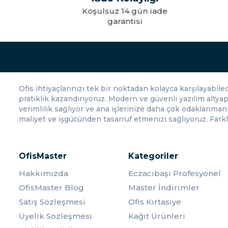
Ruhsatlık Fiyatları
Koşulsuz 14 gün iade
Kal
garantisi
OfisMaster, ruhsatlık kategorisinde hem kaliteli hem de şık ürünle
seçimi uygun fiyatlarla yapabilirsiniz.
OfisMaster Ruhsatlık Kategorisi, belgelerinizi düzenli ve şık bi
belgelerinizi güvende tutabilir ve şıklığı taşıyabilirsiniz.
Ofis ihtiyaçlarınızı tek bir noktadan kolayca karşılayabil
pratiklik kazandırıyoruz. Modern ve güvenli yazılım altyap
verimlilik sağlıyor ve ana işlerinize daha çok odaklanma
maliyet ve işgücünden tasarruf etmenizi sağlıyoruz. Farklı
OfisMaster
Kategoriler
Hakkımızda
Eczacıbaşı Profesyonel
OfisMaster Blog
Master İndirimler
Satış Sözleşmesi
Ofis Kırtasiye
Üyelik Sözleşmesi
Kağıt Ürünleri