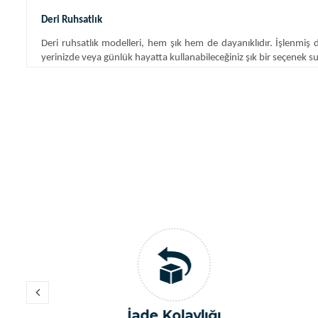
Deri Ruhsatlık
Deri ruhsatlık modelleri, hem şık hem de dayanıklıdır. İşlenmiş d
yerinizde veya günlük hayatta kullanabileceğiniz şık bir seçenek s
Pasaport Kılıfı
OfisMaster pasaport kılıfı modelleri, seyahatlerinizde pasapo
yansıtabilirsiniz.
Ruhsat Kabı
Ruhsat kabı modelleri, belgelerinizi düzenli bir şekilde taşımanız 
uygun bir model seçebilirsiniz.
Tasarım Ruhsatlık
Tasarım ruhsatlık seçenekleri, özel tasarımlar ve desenlerle kişisel
tanıtabilir.
Araç Logolu Ruhsatlık
OfisMaster araç logolu ruhsatlık seçenekleri, araç markanızı veya l
İade Kolaylığı
Av