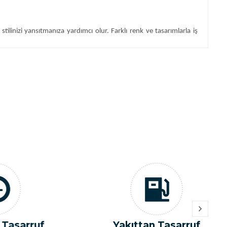
ilinizi yansıtmanıza yardımcı olur. Farklı renk ve tasarımlarla iş
le seyahatlerinizde belgenizi korumanın yanı sıra tarzınızı da
a taşıyabilirsiniz. Farklı boyut ve renk seçenekleriyle ihtiyacınıza
arlanmış ruhsatlıklar, belgelerinizi taşımanın yanı sıra markanızı da
rkanızı belgelerinizle birleştirmenin etkili bir yoludur.
ruf
Yakıttan Tasarruf