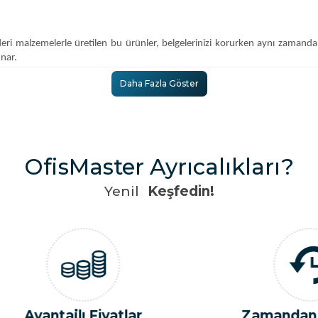
eri malzemelerle üretilen bu ürünler, belgelerinizi korurken aynı zamanda st
unar.
Daha Fazla Göster
rtunuzu korurken aynı zamanda şıklık da sunar. Farklı tasarım ve renkler
OfisMaster Ayrıcalıkları?
için idealdir. Kompakt tasarımı sayesinde çantanızda veya cebinizde rahatlıkl
Y
e
n
i
l
i
ğ
i
|
Keşfedin!
 tarzınızı yansıtmanızı sağlar. İş yerinizin logosu veya özel bir desen ile tas
ogonuzu yansıtan özel tasarımlar içerir. Hem kişisel hem de kurumsal olarak ma
antajlı Fiyatlar
Zamandan Tasar