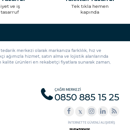
iş
Tek tıkla hemen
uf
kapında
itap eder. Hem belgelerinizi korurken hem de stilinizi yansıtan bir
an tarzınıza ve ihtiyacınıza uygun ruhsatlık modellerini seçerek,
tedarik merkezi olarak markanıza farklılık, hız ve
çi ağımızla hizmet, satın alma ve lojistik alanlarında
kalite ürünleri en rekabetçi fiyatlara sunarak zaman,
ÇAĞRI MERKEZİ
0850 885 15 25
𝕏
İNTERNETTE GÜVENLİ ALIŞVERİŞ