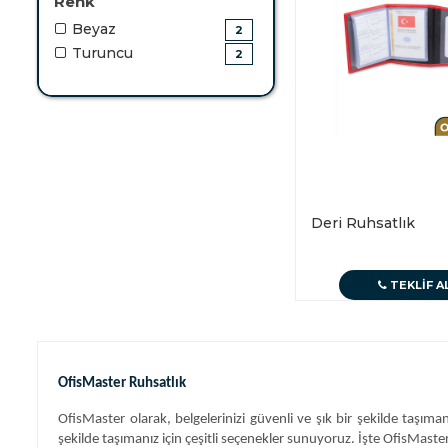
Renk
Beyaz
2
Turuncu
2
Deri Ruhsatlık
TEKLIF A
OfisMaster Ruhsatlık
OfisMaster olarak, belgelerinizi güvenli ve şık bir şekilde taşım
şekilde taşımanız için çeşitli seçenekler sunuyoruz. İşte OfisMaster 