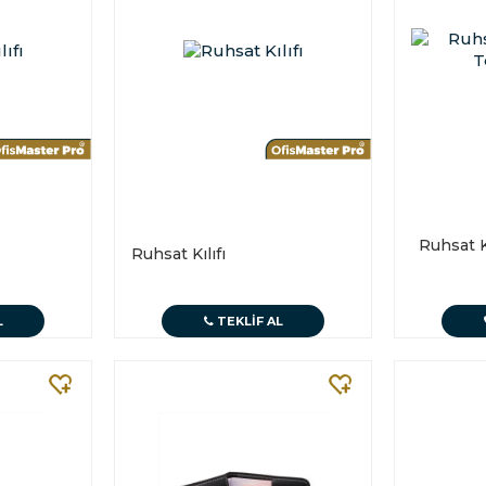
Ruhsat K
Ruhsat Kılıfı
L
TEKLIF AL