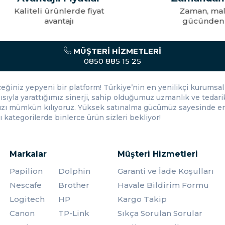
iteli ürünlerde fiyat
Zaman, maliyet ve 
avantajı
gücünden tasarr
ri uygun fiyatlarla sunar. Farklı modeller ve tasarımlar, farklı bütçelere h
r şekilde taşımanızı sağlar. Çeşitli tasarım ve malzeme seçenekleri arasınd
MÜŞTERI HIZMETLERI
0850 885 15 25
eceğiniz yepyeni bir platform! Türkiye’nin en yenilikçi kurumsal 
ısıyla yarattığımız sinerji, sahip olduğumuz uzmanlık ve tedarik
nızı mümkün kılıyoruz. Yüksek satınalma gücümüz sayesinde en 
 kategorilerde binlerce ürün sizleri bekliyor!
Markalar
Müşteri Hizmetleri
Papilion
Dolphin
Garanti ve İade Koşulları
Nescafe
Brother
Havale Bildirim Formu
Logitech
HP
Kargo Takip
Canon
TP-Link
Sıkça Sorulan Sorular