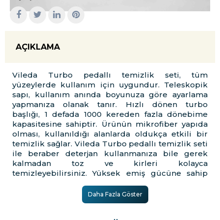
AÇIKLAMA
Vileda Turbo pedallı temizlik seti, tüm
yüzeylerde kullanım için uygundur. Teleskopik
sapı, kullanım anında boyunuza göre ayarlama
yapmanıza olanak tanır. Hızlı dönen turbo
başlığı, 1 defada 1000 kereden fazla dönebime
kapasitesine sahiptir. Ürünün mikrofiber yapıda
olması, kullanıldığı alanlarda oldukça etkili bir
temizlik sağlar. Vileda Turbo pedallı temizlik seti
ile beraber deterjan kullanmanıza bile gerek
kalmadan toz ve kirleri kolayca
temizleyebilirsiniz. Yüksek emiş gücüne sahip
olan mikrofiber doku, sadece su ile beraber
kullanıldığında bile hijyen sağlar.
Daha Fazla Göster
Ofisiniz için
Vileda Turbo Pedallı Temizlik Seti
en
uygun maliyet ve kaliteli hizmet anlayışıyla