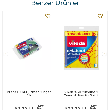
Benzer Ürünler
OfisMaster.com’da!
Vileda Oluklu Çizmez Sünger
Vileda %30 Mikrofiberli
2'li
Temizlik Bezi 8'li Paket
KDV
KDV
169,75 TL
279,75 TL
Dahil
Dahil