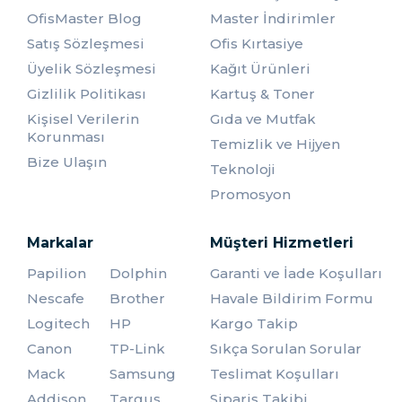
OfisMaster Blog
Master İndirimler
Satış Sözleşmesi
Ofis Kırtasiye
Üyelik Sözleşmesi
Kağıt Ürünleri
Gizlilik Politikası
Kartuş & Toner
Kişisel Verilerin
Gıda ve Mutfak
Korunması
Temizlik ve Hijyen
Bize Ulaşın
Teknoloji
Promosyon
Markalar
Müşteri Hizmetleri
Papilion
Dolphin
Garanti ve İade Koşulları
Nescafe
Brother
Havale Bildirim Formu
Logitech
HP
Kargo Takip
Canon
TP-Link
Sıkça Sorulan Sorular
Mack
Samsung
Teslimat Koşulları
Addison
Targus
Sipariş Takibi