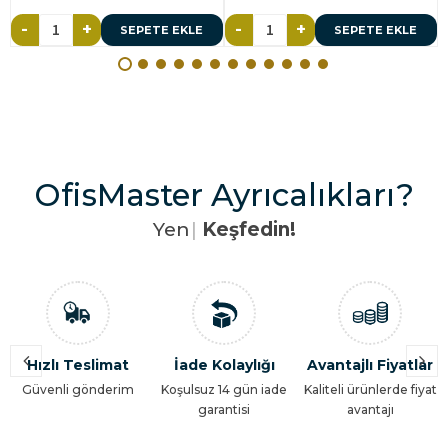
-
+
-
+
SEPETE EKLE
SEPETE EKLE
OfisMaster Ayrıcalıkları?
Y
e
n
i
l
i
|
Keşfedin!
İade Kolaylığı
Avantajlı Fiyatlar
Zamandan
Tasarruf
Koşulsuz 14 gün iade
Kaliteli ürünlerde fiyat
garantisi
avantajı
Zaman, maliyet ve iş
gücünden tasarruf